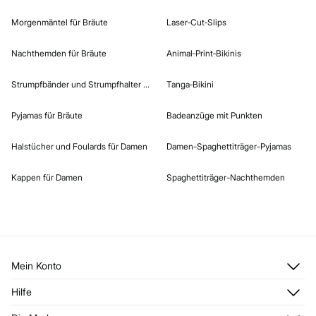
Morgenmäntel für Bräute
Laser‑Cut‑Slips
Nachthemden für Bräute
Animal‑Print‑Bikinis
Strumpfbänder und Strumpfhalter für Bräute
Tanga‑Bikini
Pyjamas für Bräute
Badeanzüge mit Punkten
Halstücher und Foulards für Damen
Damen-Spaghettiträger-Pyjamas
Kappen für Damen
Spaghettiträger-Nachthemden
Mein Konto
Anmelden
Hilfe
Registrieren
Kundendienst