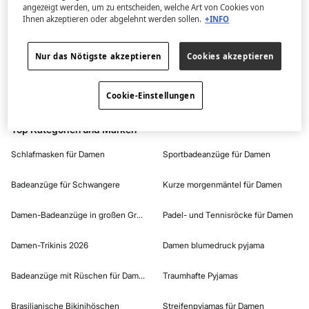
angezeigt werden, um zu entscheiden, welche Art von Cookies von
ausgewählte Kategorie im Lager.
Ihnen akzeptieren oder abgelehnt werden sollen.
+INFO
Aber sei unbesorgt, wir haben viele Artikel, die du
erwerben kannst.
Nur das Nötigste akzeptieren
Cookies akzeptieren
Entdecke die Kosmetik-Kollektion der Marke Alchemy im Online-Shop von
Women'secret. Schnapp dir jetzt deine Favoriten!
Cookie-Einstellungen
Top Kategorien und Marken
Schlafmasken für Damen
Sportbadeanzüge für Damen
Badeanzüge für Schwangere
Kurze morgenmäntel für Damen
Damen-Badeanzüge in großen Größen
Padel- und Tennisröcke für Damen
Damen-Trikinis 2026
Damen blumedruck pyjama
Badeanzüge mit Rüschen für Damen
Traumhafte Pyjamas
Brasilianische Bikinihöschen
Streifenpyjamas für Damen