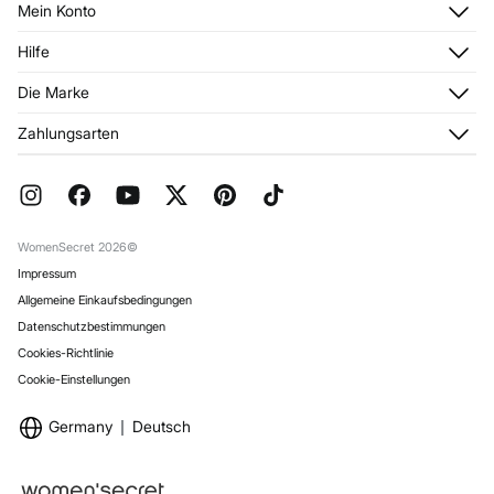
Mein Konto
Anmelden
Hilfe
Registrieren
Kundendienst
Die Marke
Meine Adressen
Häufig gestellte Fragen
Meine Bestellungen
Über uns
Zahlungsarten
Aktuelle Rabattaktionen
Franchise
FAQ
Presse
Geschenkverpackung
Jobangebote
Rückgabe und Stornierung
Stores
Versand
WomenSecret 2026©
Impressum
Allgemeine Einkaufsbedingungen
Datenschutzbestimmungen
Cookies-Richtlinie
Cookie-Einstellungen
Germany
Deutsch