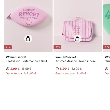
-82%
-73%
-71%
Women'secret
Women'secret
Wom
Lila Silikon-Portemonnaie SmileyWorld®
Kosmetiktasche Haken innen SmileyWorld®
2,99 €
16,99 €
8,99 €
32,99 €
Gesamtersparnis
14,00 €
Gesamtersparnis
24,00 €
Ges