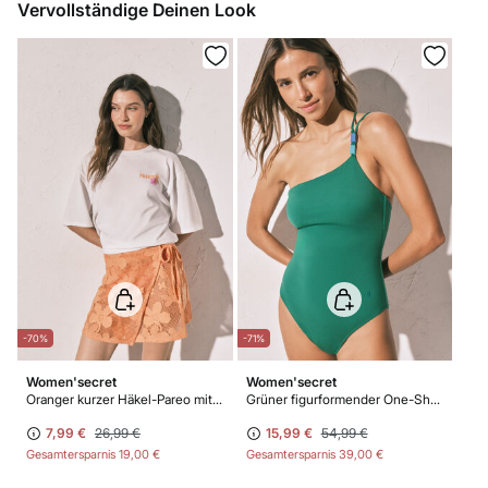
Vervollständige Deinen Look
Nicht trockenreinigen
-70%
-71%
Women'secret
Women'secret
Oranger kurzer Häkel-Pareo mit Blumen
Grüner figurformender One-Shoulder-Badeanzug
7,99 €
26,99 €
15,99 €
54,99 €
Gesamtersparnis
19,00 €
Gesamtersparnis
39,00 €