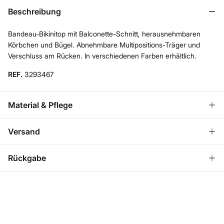
Beschreibung
Bandeau-Bikinitop mit Balconette-Schnitt, herausnehmbaren
Körbchen und Bügel. Abnehmbare Multipositions-Träger und
Verschluss am Rücken. In verschiedenen Farben erhältlich.
REF.
3293467
Material & Pflege
Material
Versand
85%
Polyamid
,
15%
Elasthan
KOSTENLOS ab einem
VERSAND ZU DIR NACH
3,95
Rückgabe
Bestellwert von 50 €
Pflege
HAUSE
€
Handwäsche
Du hast
30 Tage
Zeit für eine Rückgabe und kannst eine der
folgenden Methoden wählen:
Nass aufhängen
Versand ans Lager
Kalt bügeln