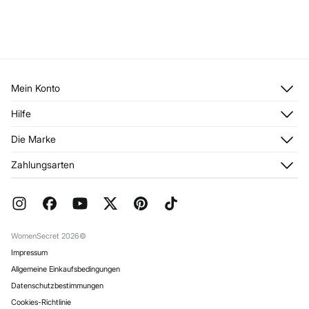
Mein Konto
Anmelden
Hilfe
Registrieren
Kundendienst
Die Marke
Meine Adressen
Häufig gestellte Fragen
Meine Bestellungen
Über uns
Zahlungsarten
Aktuelle Rabattaktionen
Franchise
FAQ
Presse
Geschenkverpackung
Jobangebote
Rückgabe und Stornierung
Stores
Versand
WomenSecret 2026©
Impressum
Allgemeine Einkaufsbedingungen
Datenschutzbestimmungen
Cookies-Richtlinie