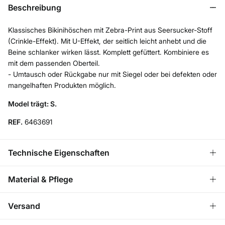
Beschreibung
Klassisches Bikinihöschen mit Zebra-Print aus Seersucker-Stoff
(Crinkle-Effekt). Mit U-Effekt, der seitlich leicht anhebt und die
Beine schlanker wirken lässt. Komplett gefüttert. Kombiniere es
mit dem passenden Oberteil.
- Umtausch oder Rückgabe nur mit Siegel oder bei defekten oder
mangelhaften Produkten möglich.
Model trägt: S.
REF.
6463691
Technische Eigenschaften
HIGH LEG
Material & Pflege
Bikinihose mit U‑Ausschnitt.
Material
Versand
91%
Polyamid
,
9%
Elasthan