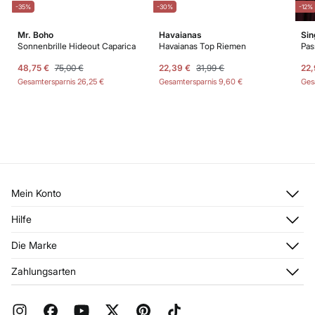
-35%
-30%
-12%
Mr. Boho
Havaianas
Sin
oldet
Sonnenbrille Hideout Caparica
Havaianas Top Riemen
Pas
48,75 €
75,00 €
22,39 €
31,99 €
22,
Gesamtersparnis
26,25 €
Gesamtersparnis
9,60 €
Ges
Mein Konto
Anmelden
Hilfe
Registrieren
Kundendienst
Die Marke
Meine Adressen
Häufig gestellte Fragen
Meine Bestellungen
Über uns
Zahlungsarten
Aktuelle Rabattaktionen
Franchise
FAQ
Presse
Geschenkverpackung
Jobangebote