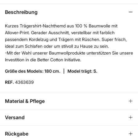
Beschreibung
Kurzes Trägershirt-Nachthemd aus 100 % Baumwolle mit
Allover-Print. Gerader Ausschnitt, verstellbar mit farblich
passendem Kordelzug und Trägern mit Rüschen. Super frisch,
ideal zum Schlafen oder um stilvoll zu Hause zu sein.
-Mit der Wahl unserer Baumwollprodukte unterstützen Sie unsere
Investition in die Better Cotton Initiative.
Größe des Models: 180 cm. |
Model trägt: S.
REF.
4363639
Material & Pflege
Material
Versand
100%
Baumwolle
KOSTENLOS ab einem
VERSAND ZU DIR NACH
3,95
Rückgabe
Bestellwert von 50 €
Pflege
HAUSE
€