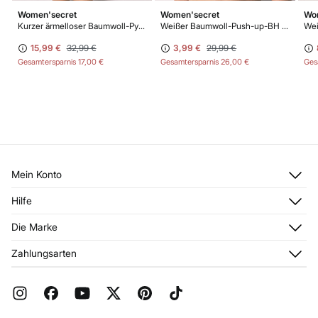
Women'secret
Women'secret
Wo
Kurzer ärmelloser Baumwoll-Pyjama Snoopy
Weißer Baumwoll-Push-up-BH GORGEOUS
15,99 €
32,99 €
3,99 €
29,99 €
Gesamtersparnis
17,00 €
Gesamtersparnis
26,00 €
Ges
Mein Konto
Anmelden
Hilfe
Registrieren
Kundendienst
Die Marke
Meine Adressen
Häufig gestellte Fragen
Meine Bestellungen
Über uns
Zahlungsarten
Aktuelle Rabattaktionen
Franchise
FAQ
Presse
Geschenkverpackung
Jobangebote
Rückgabe und Stornierung
Stores