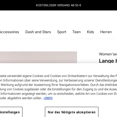
KOSTENLOSER VERSAND AB 50 €
IERE
UNSEREN NEWSLETTER UND SICHERE DIR 10 % RABATT AUF DEINEN NÄCHSTEN 
Accessoires
Dash and Stars
Sport
Teen
Kids
Herren
Women'se
Lange 
14,99 €
eite verwendet eigene Cookies und Cookies von Drittanbietern zur Verwaltung des Po
29,99 €
Ges
 Informationen über seine Verwendung, zur Verbesserung unserer Dienstleistunge
 Werbung aufgrund der Auswertung Ihrer Navigationsvorlieben. Durch das Anklick
Farbe:
Grü
ung von Cookies zugelassen oder die Einstellungen für den Zugang zu und die Ausw
en Informationen angezeigt werden, um zu entscheiden, welche Art von Cookies von I
 oder abgelehnt werden sollen.
+INFO
Größe:
instellungen
Nur das Nötigste akzeptieren