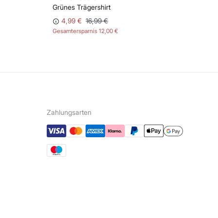
Grünes Trägershirt
Ku
4,99 €
16,99 €
Gesamtersparnis
12,00 €
Ges
Zahlungsarten