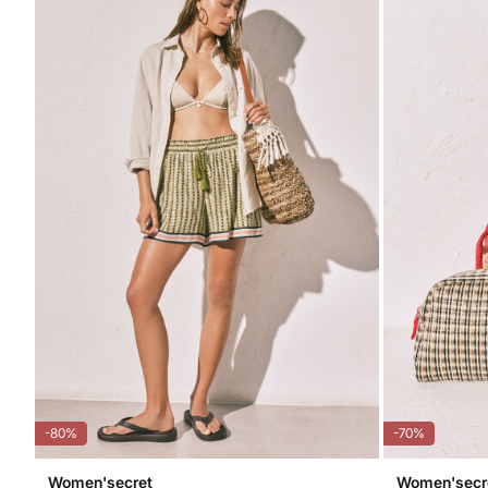
-80%
-70%
Women'secret
Women'secr