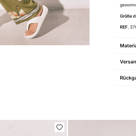
gewonn
Größe d
REF.
37
Materi
Materia
Versa
100%
V
VE
Rückg
Pflege
NA
Ma
Du hast
folgend
Nic
Ve
Na
Wa