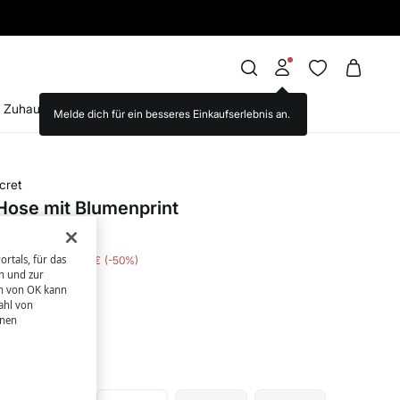
EINKAUF
Zuhause
Brands we love
WS World
cret
Hose mit Blumenprint
rtals, für das
amtersparnis
15,00 €
50
n und zur
en von OK kann
n
ahl von
hnen