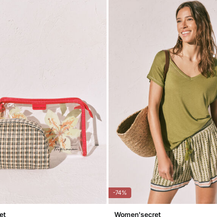
Nic
-74%
et
Women'secret