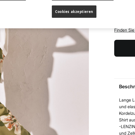
XS
Cookies akzeptieren
XXL
Finden Sie
Beschr
Lange L
und ela
Kordelzu
Shirt au
-LENZIN
und Zell