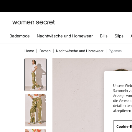
ABONN
Bademode
Nachtwäsche und Homewear
BHs
Slips
Home
|
Damen
|
Nachtwäsche und Homewear
|
Pyjamas
Unsere Webs
Sammeln von
Anzeige von
die Verwend
detailliert
akzeptieren
Cookie-E