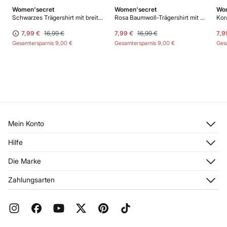
Women'secret
Women'secret
Wom
Schwarzes Trägershirt mit breiten Trägern
Rosa Baumwoll-Trägershirt mit Rüschen
Kor
7,99 €
16,99 €
7,99 €
16,99 €
7,9
Gesamtersparnis
9,00 €
Gesamtersparnis
9,00 €
Ges
Mein Konto
Anmelden
Hilfe
Registrieren
Kundendienst
Die Marke
Meine Adressen
Häufig gestellte Fragen
Meine Bestellungen
Über uns
Zahlungsarten
Aktuelle Rabattaktionen
Franchise
FAQ
Presse
Geschenkverpackung
Jobangebote
Rückgabe und Stornierung
Stores