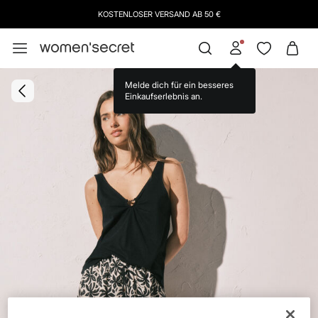
KOSTENLOSER VERSAND AB 50 €
Melde dich für ein besseres
Einkaufserlebnis an.