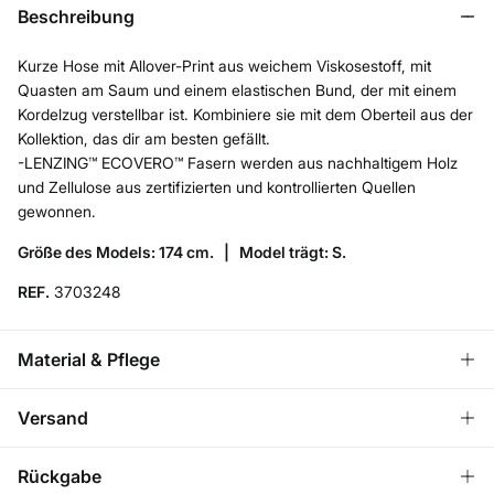
Beschreibung
Kurze Hose mit Allover-Print aus weichem Viskosestoff, mit
Quasten am Saum und einem elastischen Bund, der mit einem
Kordelzug verstellbar ist. Kombiniere sie mit dem Oberteil aus der
Kollektion, das dir am besten gefällt.
-LENZING™ ECOVERO™ Fasern werden aus nachhaltigem Holz
und Zellulose aus zertifizierten und kontrollierten Quellen
gewonnen.
Größe des Models: 174 cm. |
Model trägt: S.
REF.
3703248
Material & Pflege
Material
Versand
100%
Viskose
KOSTENLOS ab einem
VERSAND ZU DIR NACH
3,95
Rückgabe
Bestellwert von 50 €
Pflege
HAUSE
€