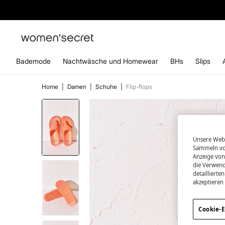
ABONN
Bademode
Nachtwäsche und Homewear
BHs
Slips
Home
|
Damen
|
Schuhe
|
Flip-flops
Unsere Webs
Sammeln von
Anzeige von
die Verwend
detailliert
akzeptieren
Cookie-E