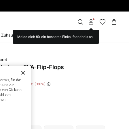
EINKAUF
Zuhause
Brands we love
WS World
cret
farbene EVA-Flip-Flops
rtals, für das
amtersparnis
24,00 €
80
n und zur
en von OK kann
ahl von
hnen