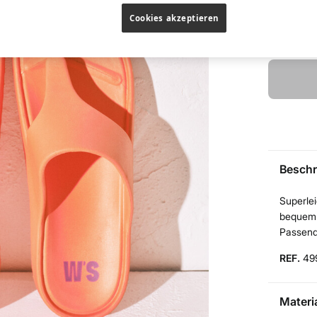
37
Cookies akzeptieren
Finden Sie
Beschr
Superle
bequem u
Passend
REF.
49
Materi