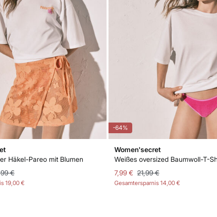
-64%
et
Women'secret
er Häkel-Pareo mit Blumen
Weißes oversized Baumwoll-T-Sh
,99 €
7,99 €
21,99 €
is
19,00 €
Gesamtersparnis
14,00 €