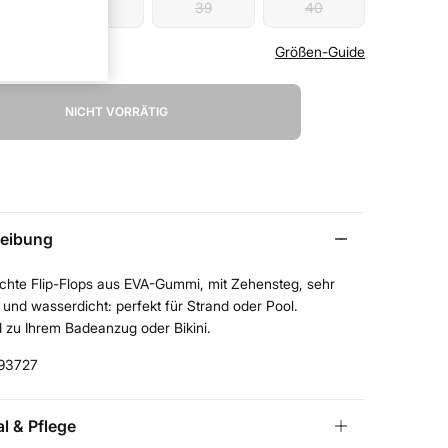
38
39
40
 Ihre Größe
Größen-Guide
NICHT VORRÄTIG
eibung
ichte Flip-Flops aus EVA-Gummi, mit Zehensteg, sehr
nd wasserdicht: perfekt für Strand oder Pool.
 zu Ihrem Badeanzug oder Bikini.
93727
al & Pflege