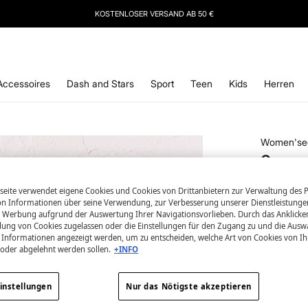
IERE
UNSEREN NEWSLETTER UND SICHERE DIR 10 % RABATT AUF DEINEN NÄCHSTEN 
Accessoires
Dash and Stars
Sport
Teen
Kids
Herren
Women'se
Orange
5,99 €
eite verwendet eigene Cookies und Cookies von Drittanbietern zur Verwaltung des Po
29,99 €
Ges
 Informationen über seine Verwendung, zur Verbesserung unserer Dienstleistunge
 Werbung aufgrund der Auswertung Ihrer Navigationsvorlieben. Durch das Anklick
ung von Cookies zugelassen oder die Einstellungen für den Zugang zu und die Ausw
Farbe:
Rot
en Informationen angezeigt werden, um zu entscheiden, welche Art von Cookies von I
 oder abgelehnt werden sollen.
+INFO
instellungen
Nur das Nötigste akzeptieren
Größe: