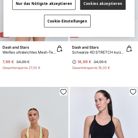
Nur das Nötigste akzeptieren
Cookies akzeptieren
Cookie-Einstellungen
-77%
-51%
Dash and Stars
Dash and Stars
Weißes ultraleichtes Mesh-Tech-Short
Schwarze 4D STRETCH kurze Leggings
7,99 €
34,99 €
16,99 €
34,99 €
Gesamtersparnis
27,00 €
Gesamtersparnis
18,00 €