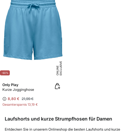
E
X
C
L
U
SI
V
E
O
N
LI
N
E
-60%
Only Play
Kurze Jogginghose
8,80 €
21,99 €
Gesamtersparnis
13,19 €
Laufshorts und kurze Strumpfhosen für Damen
Entdecken Sie in unserem Onlineshop die besten Laufshorts und kurze