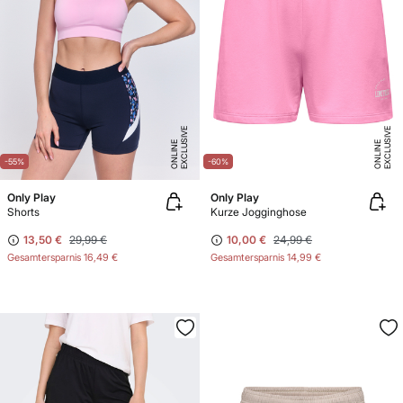
E
X
C
L
U
SI
V
E
O
N
LI
N
E
X
C
L
U
SI
V
E
O
N
LI
N
E
E
-55%
-60%
Only Play
Only Play
Shorts
Kurze Jogginghose
13,50 €
29,99 €
10,00 €
24,99 €
Gesamtersparnis
16,49 €
Gesamtersparnis
14,99 €