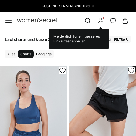
ABONNIERE
UNSEREN NEWSLETTER UND SICHERE DIR 10 % RABATT AUF DEINEN N
Laufshorts und kurze Strumpfhosen für Damen
FILTRAR
Alles
Shorts
Leggings