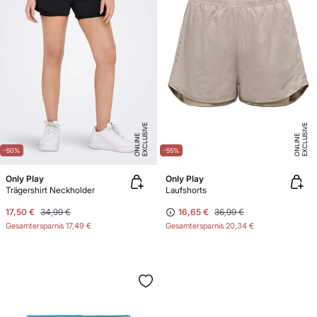
E
X
C
L
U
SI
V
E
O
N
LI
N
E
X
C
L
U
SI
V
E
O
N
LI
N
E
E
-50%
-55%
Only Play
Only Play
Trägershirt Neckholder
Laufshorts
17,50 €
34,99 €
16,65 €
36,99 €
Gesamtersparnis
17,49 €
Gesamtersparnis
20,34 €