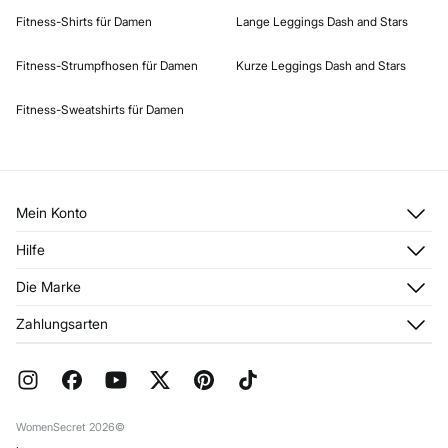
Fitness-Shirts für Damen
Lange Leggings Dash and Stars
Fitness-Strumpfhosen für Damen
Kurze Leggings Dash and Stars
Fitness-Sweatshirts für Damen
Mein Konto
Anmelden
Hilfe
Registrieren
Kundendienst
Die Marke
Meine Adressen
Häufig gestellte Fragen
Meine Bestellungen
Über uns
Zahlungsarten
Aktuelle Rabattaktionen
Franchise
FAQ
Presse
Geschenkverpackung
Jobangebote
Rückgabe und Stornierung
Stores
Versand
WomenSecret 2026©