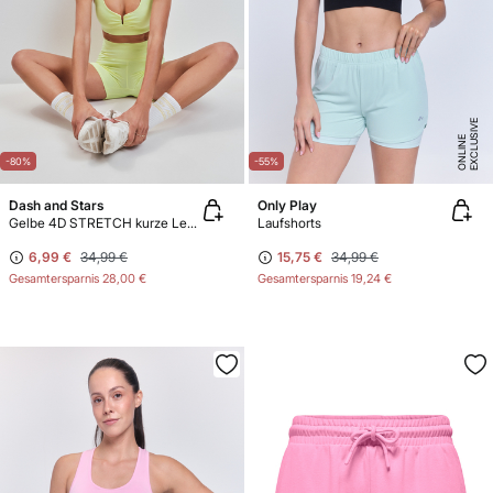
E
X
C
L
U
SI
V
E
O
N
LI
N
E
-80%
-55%
Dash and Stars
Only Play
Gelbe 4D STRETCH kurze Leggings
Laufshorts
6,99 €
34,99 €
15,75 €
34,99 €
Gesamtersparnis
28,00 €
Gesamtersparnis
19,24 €