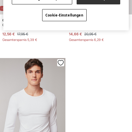
-30%
-30%
Cookie-Einstellungen
Gisela
Gisela
Camiseta térmica hombre manga corta
Camiseta térmica manga larga hombre
12,56 €
17,95 €
14,66 €
20,95 €
Gesamtersparnis
5,39 €
Gesamtersparnis
6,29 €