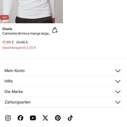
-14%
Gisela
Camiseta térmica manga larga hombre
17,95 €
20,95 €
Gesamtersparnis
3,00 €
Mein Konto
Anmelden
Hilfe
Registrieren
Kundendienst
Die Marke
Meine Adressen
Häufig gestellte Fragen
Meine Bestellungen
Über uns
Zahlungsarten
Aktuelle Rabattaktionen
Franchise
FAQ
Presse
Geschenkverpackung
Jobangebote
Rückgabe und Stornierung
Stores