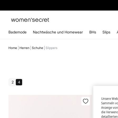
ABONN
Bademode
Nachtwäsche und Homewear
BHs
Slips
Home
Herren
Schuhe
Slippers
2
4
Unsere Webs
Sammeln von
Anzeige von
die Verwend
detailliert