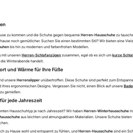
ren
h Hause zu kommen und die Schuhe gegen bequeme
Herren-Hausschuhe
zu tausch
ause noch gemütlicher. Suchen Sie einen bestimmten Stil? Wir bieten eine Vielz
huhen
bis hin zu modernen und farbenfrohen Modellen.
g mit unseren
Herren-Schlafanzügen
zusammen, egal ob es sich um
kurze Schl
 die Winterabende handelt.
ort und Wärme für Ihre Füße
ind unsere
Herrenslipper
unübertroffen. Diese Schuhe sind perfekt zum Entspanne
 ihres ergonomischen Designs. Vergessen Sie nicht, einen Blick auf unsere
Bade
 zu genießen.
ür jede Jahreszeit
mmten Hausschuhtyp je nach Jahreszeit? Wir haben
Herren-Winterhausschuhe
mi
hausschuhe
aus leichten und atmungsaktiven Materialien. Unsere Schuhe bieten 
uchen.
 sich zu Hause wohl und entspannt zu fühlen, und
Herren-Hausschuhe
sind ein Sc