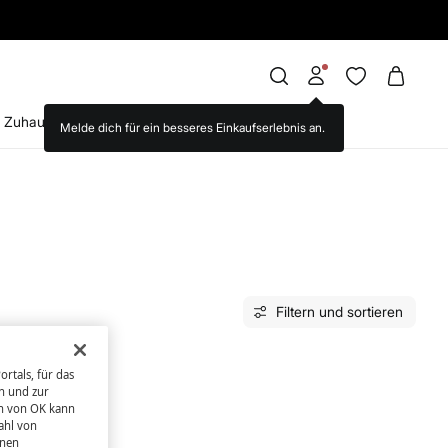
EINKAUF
Zuhause
Brands we love
WS World
Filtern und sortieren
rtals, für das
n und zur
en von OK kann
ahl von
hnen