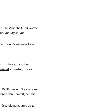
en. Die Weichheit und Wärme
ahl von Styles, von
afanzüge
für wärmere Tage
n zu Hause, dank ihrer
mäntel
zu werfen, um ein
t Wollfutter, um Sie warm zu
Ihnen den Komfort, den Sie
hlüsselelement, um dies zu