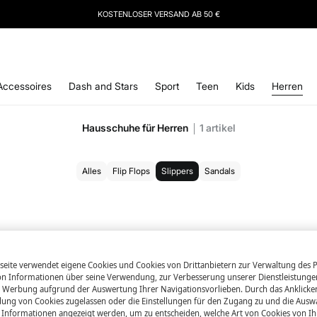
IERE
UNSEREN NEWSLETTER UND SICHERE DIR 10 % RABATT AUF DEINEN NÄCHSTEN 
Accessoires
Dash and Stars
Sport
Teen
Kids
Herren
Hausschuhe für Herren
1
artikel
Alles
Flip Flops
Slippers
Sandals
eite verwendet eigene Cookies und Cookies von Drittanbietern zur Verwaltung des Po
 Informationen über seine Verwendung, zur Verbesserung unserer Dienstleistunge
 Werbung aufgrund der Auswertung Ihrer Navigationsvorlieben. Durch das Anklick
ung von Cookies zugelassen oder die Einstellungen für den Zugang zu und die Ausw
en Informationen angezeigt werden, um zu entscheiden, welche Art von Cookies von I