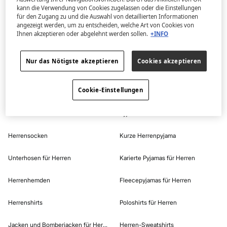
Badeshorts für herren
Herrenpyjama
kann die Verwendung von Cookies zugelassen oder die Einstellungen
für den Zugang zu und die Auswahl von detaillierten Informationen
Badeshorts Herren
Herren Parfurm
angezeigt werden, um zu entscheiden, welche Art von Cookies von
Ihnen akzeptieren oder abgelehnt werden sollen.
+INFO
Quicksilver Badehosen für Herren
Herrenunterwäsche
Nur das Nötigste akzeptieren
Cookies akzeptieren
Badehosen mit print für herren
Herrenpullover
Cookie-Einstellungen
Strandtücher und Flip-Flops für Herren
Herrenhosen
Shorts und Bermudas für Herren
Pyjama aus Baumwolle für Herren
Herrensocken
Kurze Herrenpyjama
Unterhosen für Herren
Karierte Pyjamas für Herren
Herrenhemden​
Fleecepyjamas für Herren
Herrenshirts
Poloshirts für Herren
Jacken und Bomberjacken für Herren
Herren-Sweatshirts