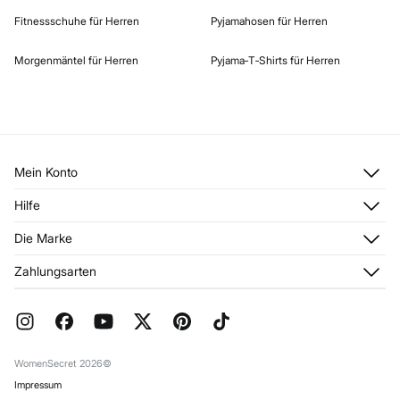
Fitnessschuhe für Herren
Pyjamahosen für Herren
Morgenmäntel für Herren
Pyjama‑T‑Shirts für Herren
Mein Konto
Anmelden
Hilfe
Registrieren
Kundendienst
Die Marke
Meine Adressen
Häufig gestellte Fragen
Meine Bestellungen
Über uns
Zahlungsarten
Aktuelle Rabattaktionen
Franchise
FAQ
Presse
Geschenkverpackung
Jobangebote
Rückgabe und Stornierung
Stores
Versand
WomenSecret 2026©
Impressum