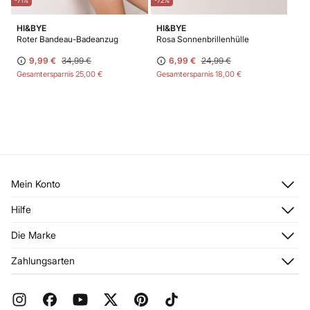
-71%
-72%
HI&BYE
HI&BYE
Roter Bandeau-Badeanzug
Rosa Sonnenbrillenhülle
9,99 €
34,99 €
6,99 €
24,99 €
Gesamtersparnis
25,00 €
Gesamtersparnis
18,00 €
Mein Konto
Anmelden
Hilfe
Registrieren
Kundendienst
Die Marke
Meine Adressen
Häufig gestellte Fragen
Meine Bestellungen
Über uns
Zahlungsarten
Aktuelle Rabattaktionen
Franchise
FAQ
Presse
Geschenkverpackung
Jobangebote