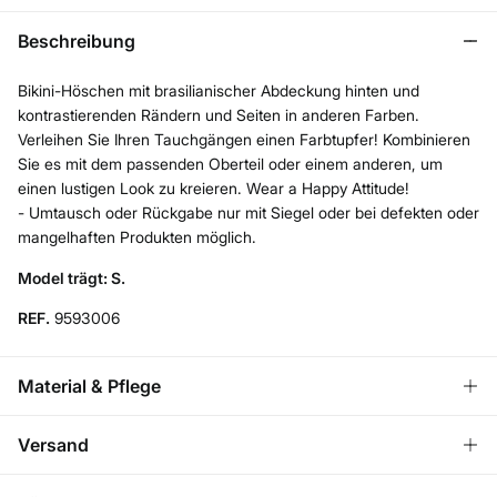
Beschreibung
Bikini-Höschen mit brasilianischer Abdeckung hinten und
kontrastierenden Rändern und Seiten in anderen Farben.
Verleihen Sie Ihren Tauchgängen einen Farbtupfer! Kombinieren
Sie es mit dem passenden Oberteil oder einem anderen, um
einen lustigen Look zu kreieren. Wear a Happy Attitude!
- Umtausch oder Rückgabe nur mit Siegel oder bei defekten oder
mangelhaften Produkten möglich.
Model trägt: S.
REF.
9593006
Material & Pflege
Material
Versand
86%
Polyester
,
14%
Elasthan
KOSTENLOS ab einem
VERSAND ZU DIR NACH
3,95