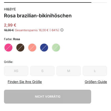
HI&BYE
Rosa brazilian-bikinihöschen
2,99 €
18,99 €
Gesamtersparnis
16,00 €
84
Farbe:
Rosa
Größe:
XS
S
M
L
Finden Sie Ihre Größe
Größen-Guide
NICHT VORRÄTIG