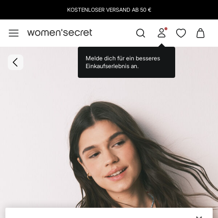
KOSTENLOSER VERSAND AB 50 €
Melde dich für ein besseres
Einkaufserlebnis an.