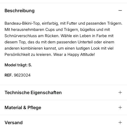
Beschreibung
Bandeau-Bikini-Top, einfarbig, mit Futter und passenden Trägern.
Mit herausnehmbaren Cups und Trägern, bügellos und mit
Schnürverschluss am Rücken. Wähle ein Leben in Farbe mit
diesem Top, das du mit dem passenden Unterteil oder einem
anderen kombinieren kannst, um einen lustigen Look mit viel
Persönlichkeit zu kreieren. Wear a Happy Attitude!
Model trägt: S.
REF.
9623024
Technische Eigenschaften
ABNEHMBARE BECHER
Material & Pflege
Ohne Tasse – natürlicher Effekt; Mit Körbchen –
abgerundete Brust.
Material
Versand