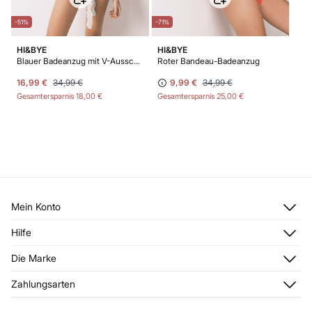
-51%
-71%
HI&BYE
HI&BYE
Blauer Badeanzug mit V-Ausschnitt
Roter Bandeau-Badeanzug
16,99 €
34,99 €
9,99 €
34,99 €
Gesamtersparnis
18,00 €
Gesamtersparnis
25,00 €
Mein Konto
Anmelden
Hilfe
Registrieren
Kundendienst
Die Marke
Meine Adressen
Häufig gestellte Fragen
Meine Bestellungen
Über uns
Zahlungsarten
Aktuelle Rabattaktionen
Franchise
FAQ
Presse