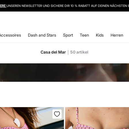
IERE
UNSEREN NEWSLETTER UND SICHERE DIR 10 % RABATT AUF DEINEN NÄCHSTEN 
Accessoires
Dash and Stars
Sport
Teen
Kids
Herren
Casa del Mar
50
artikel