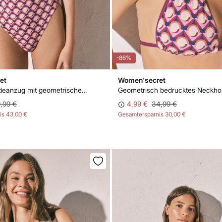
-86%
et
Women'secret
Bandeau-Badeanzug mit geometrischem Cut-Out-Print
,99 €
4,99 €
34,99 €
is
43,00 €
Gesamtersparnis
30,00 €