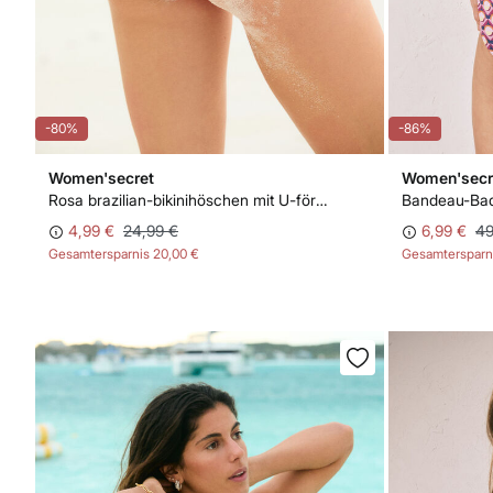
-80%
-86%
Women'secret
Women'secr
Rosa brazilian-bikinihöschen mit U-förmigem Farbverlauf
4,99 €
24,99 €
6,99 €
49
Gesamtersparnis
20,00 €
Gesamtersparn