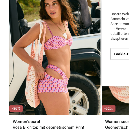
Unsere Webs
Sammeln von
Anzeige von
die Verwend
detailliert
akzeptieren
Cookie-E
-86%
-52%
Women'secret
Women'secr
Rosa Bikinitop mit geometrischem Print