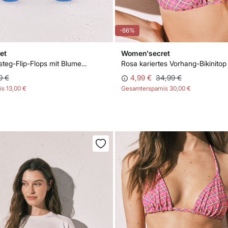
-86%
et
Women'secret
Blaue Zehensteg-Flip-Flops mit Blumenmuster
Rosa kariertes Vorhang-Bikinitop
9 €
4,99 €
34,99 €
is
13,00 €
Gesamtersparnis
30,00 €