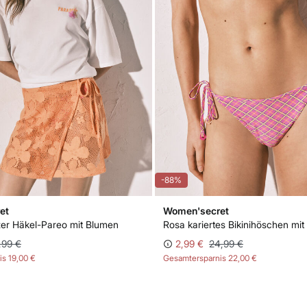
-88%
et
Women'secret
zer Häkel-Pareo mit Blumen
,99 €
2,99 €
24,99 €
is
19,00 €
Gesamtersparnis
22,00 €