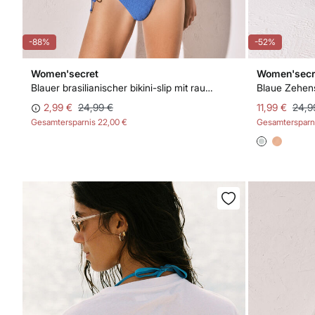
-88%
-52%
Women'secret
Women'secr
Blauer brasilianischer bikini-slip mit rautenstruktur und trägern
2,99 €
24,99 €
11,99 €
24,9
Gesamtersparnis
22,00 €
Gesamtersparn