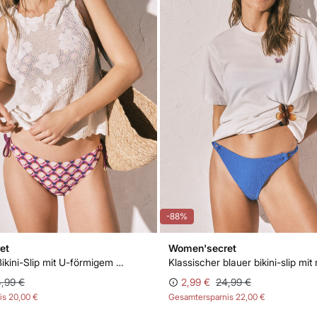
-88%
et
Women'secret
Klassischer Bikini-Slip mit U-förmigem Print
,99 €
2,99 €
24,99 €
is
20,00 €
Gesamtersparnis
22,00 €