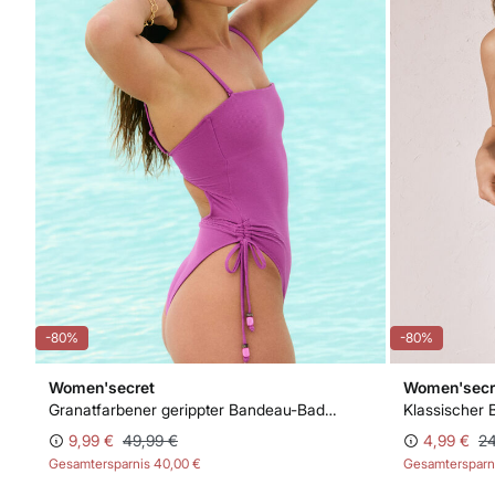
-80%
-80%
Women'secret
Women'secr
Granatfarbener gerippter Bandeau-Badeanzug
9,99 €
49,99 €
4,99 €
24
Gesamtersparnis
40,00 €
Gesamtersparn