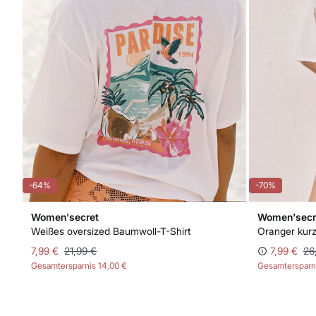
-64%
-70%
Women'secret
Women'secr
Weißes oversized Baumwoll-T-Shirt
Oranger kur
7,99 €
21,99 €
7,99 €
26
Gesamtersparnis
14,00 €
Gesamtersparn