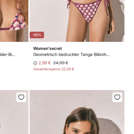
-88%
Women'secret
Geometrisch bedrucktes Neckholder-Bikinitop
Geometrisch bedruckter Tanga-Bikinihöschen
2,99 €
24,99 €
Gesamtersparnis
22,00 €