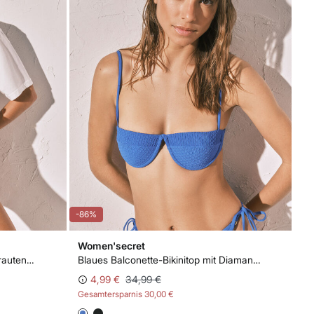
-86%
Women'secret
Klassischer blauer bikini-slip mit rautenförmigem U-effekt
Blaues Balconette-Bikinitop mit Diamantstruktur
4,99 €
34,99 €
Gesamtersparnis
30,00 €