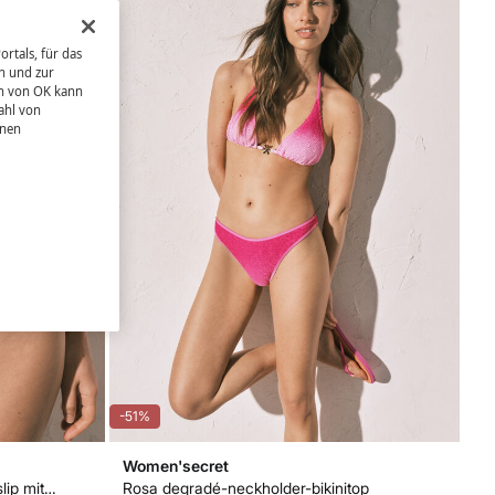
rtals, für das
n und zur
en von OK kann
ahl von
hnen
-51%
Women'secret
Rosa bedruckter brazilian-bikini-slip mit U-Effekt
Rosa degradé-neckholder-bikinitop