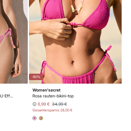
-80%
Women'secret
Rosa kariertes Bikinihöschen mit U-Effekt
Rosa rauten-bikini-top
6,99 €
34,99 €
Gesamtersparnis
28,00 €