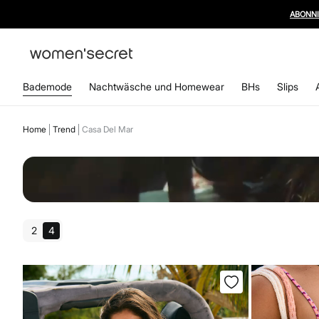
ABONN
Bademode
Nachtwäsche und Homewear
BHs
Slips
Home
Trend
Casa Del Mar
2
4