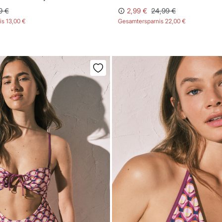
9 €
2,99 €
24,99 €
is
13,00 €
Gesamtersparnis
22,00 €