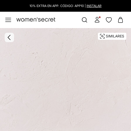
10% EXTRA EN APP. CÓDIGO: APP10 |
INSTALAR
SIMILARES