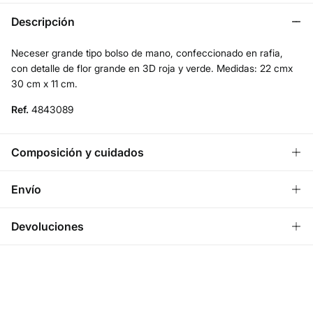
Descripción
Neceser grande tipo bolso de mano, confeccionado en rafia,
con detalle de flor grande en 3D roja y verde. Medidas: 22 cmx
30 cm x 11 cm.
Ref.
4843089
Composición y cuidados
Composición
Envío
100%
papel
¡GRATIS!
Envío a tienda
Devoluciones
Cuidados
3 - 5 días.
* Ceuta y Melilla excluídas.
No lavar
Dispones de
un mes
para realizar tu devolución a través de
cualquiera de los siguientes métodos
Standard
No secar en secadora
3 - 5 días.
Gratis
Devolución en tienda física
No planchar