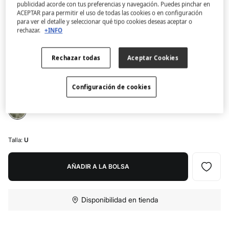
publicidad acorde con tus preferencias y navegación. Puedes pinchar en
ACEPTAR para permitir el uso de todas las cookies o en configuración
Women'secret
para ver el detalle y seleccionar qué tipo cookies deseas aceptar o
Neceser grande rafia flor
rechazar.
+INFO
4.6
(35)
Rechazar todas
Aceptar Cookies
7,99 €
26,99 €
Ahorras
19,00 €
70
Configuración de cookies
Color:
kaki
Talla:
U
AÑADIR A LA BOLSA
Disponibilidad en tienda