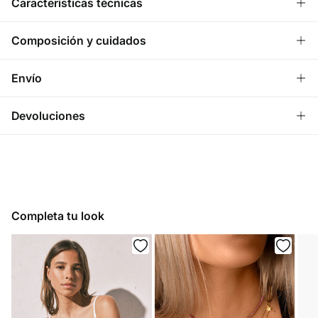
Características técnicas
HIGH LEG
Composición y cuidados
Braga de bikini con corte en U.
Composición
Envío
76%
poliamida
,
24%
elastano
¡GRATIS!
Envío a tienda
Devoluciones
Cuidados
3 - 5 días.
* Ceuta y Melilla excluídas.
Lavar a mano
Dispones de
un mes
para realizar tu devolución a través de
cualquiera de los siguientes métodos
Standard
Secar tendido
3 - 5 días.
Gratis
Devolución en tienda física
No planchar
3,95 €
España peninsular / Islas Baleares
Completa tu look
GRATIS en pedidos superiores a 40 €
Gratis
No lavar en seco
Recogida en tu domicilio
Standard
4 - 6 días.
9,95 €
Islas Canarias / Ceuta / Melilla
GRATIS en pedidos superiores a 70 €