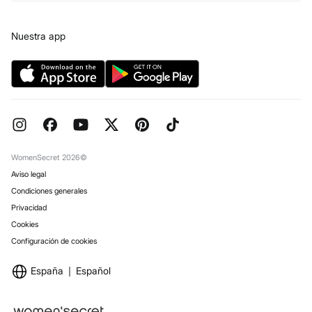
Tarjeta regalo online
Prensa
Condiciones legales de la tarjeta regalo online
Trabaja con nosotros
Nuestra app
Concursos y sorteos
Tiendas
Preguntas frecuentes
Objetivos Desarrollo Sostenibilidad
Pedidos regalo
Reserva en tienda
WomenSecret 2026©
Aviso legal
Condiciones generales
Privacidad
Cookies
Configuración de cookies
España
Español