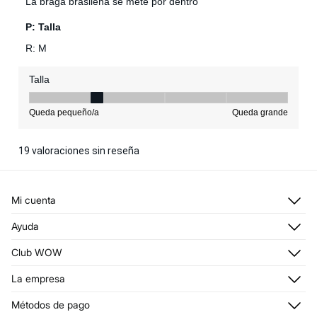
Mi cuenta
Iniciar sesión
Ayuda
Registrarme
Atención al cliente
Club WOW
Direcciones de envío
Stop SMS
Historial de pedidos
Descúbrelo
La empresa
Envío
¡Únete!
Promociones vigentes
¿Quiénes somos?
Métodos de pago
Condiciones tarjeta abono
Franquicias