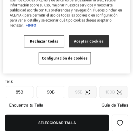
Usamos cookies propias y de terceros para gestionar la web, recabar
información sobre su uso, mejorar nuestros servicios y mostrarte
publicidad acorde con tus preferencias y navegación. Puedes pinchar en
Women'secret
ACEPTAR para permitir el uso de todas las cookies o en configuración
Top bikini push up canalé azul
para ver el detalle y seleccionar qué tipo cookies deseas aceptar o
rechazar.
+INFO
4.3
(65)
8,99 €
Rechazar todas
Aceptar Cookies
29,99 €
Ahorras
21,00 €
70
Color:
azul
Configuración de cookies
Talla:
85B
90B
95B
100B
Encuentra tu Talla
Guía de Tallas
SELECCIONAR TALLA