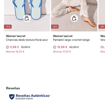
los gastos de aduana correspondientes, los cuales variarán en función del
peso del envío.
-70%
-52%
-31%
Women'secret
Women'secret
Wo
 azul
Chanclas dedo textura floral azul
Pantalón largo crochet beige
Ves
5,99 €
19,99 €
15,99 €
32,99 €
23,
Ahorras
14,00 €
Ahorras
17,00 €
Aho