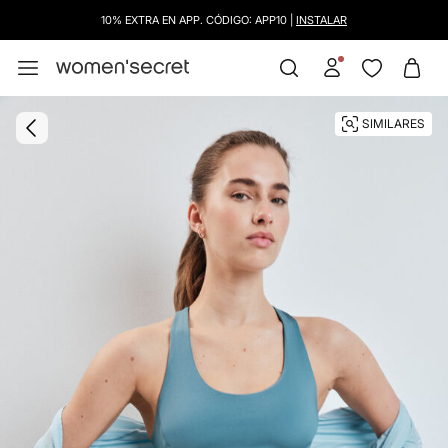
10% EXTRA EN APP. CÓDIGO: APP10 |
INSTALAR
SIMILARES