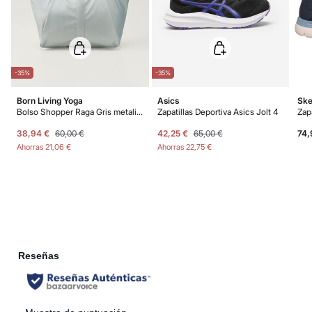
los gastos de aduana correspondientes, los cuales variarán en función del
peso del envío.
-35%
-35%
Born Living Yoga
Asics
Ske
Bolso Shopper Raga Gris metalizado
Zapatillas Deportiva Asics Jolt 4
38,94 €
60,00 €
42,25 €
65,00 €
74,
Ahorras
21,06 €
Ahorras
22,75 €