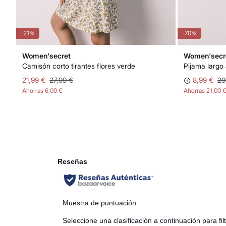
-21%
-70%
Women'secret
Women'secr
Camisón corto tirantes flores verde
Pijama largo
21,99 €
27,99 €
8,99 €
29
Ahorras
6,00 €
Ahorras
21,00 