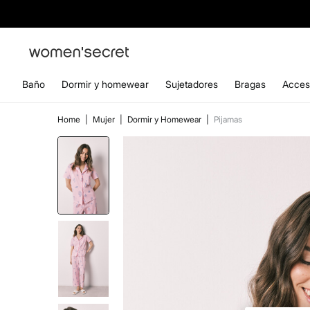
Baño
Dormir y homewear
Sujetadores
Bragas
Acces
Home
|
Mujer
|
Dormir y Homewear
|
Pijamas