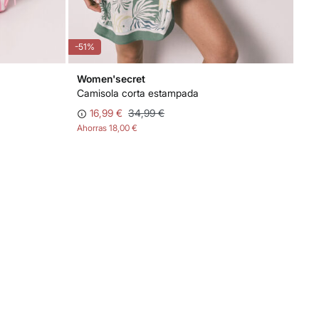
-51%
-70
Women'secret
Wo
Camisola corta estampada
Pij
16,99 €
34,99 €
Ahorras
18,00 €
Aho