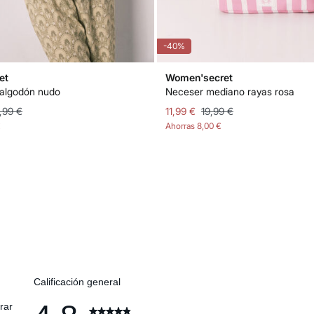
-40%
et
Women'secret
 algodón nudo
Neceser mediano rayas rosa
,99 €
11,99 €
19,99 €
€
Ahorras
8,00 €