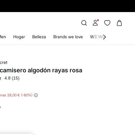
Men
Hogar
Belleza
Brands we love
WS World
cret
 camisero algodón rayas rosa
4.8
(15)
rras
28,00 €
80
a