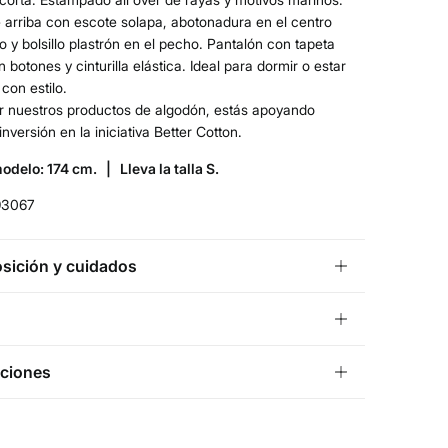
 arriba con escote solapa, abotonadura en el centro
o y bolsillo plastrón en el pecho. Pantalón con tapeta
n botones y cinturilla elástica. Ideal para dormir o estar
con estilo.
ir nuestros productos de algodón, estás apoyando
inversión en la iniciativa Better Cotton.
modelo: 174 cm. |
Lleva la talla S.
93067
ición y cuidados
ición
lgodón
¡GRATIS!
ío a tienda
ciones
os
5 días.
uta y Melilla excluídas.
mperatura máxima de lavado 30C
s de
un mes
para realizar tu devolución a través de
ra de los siguientes métodos