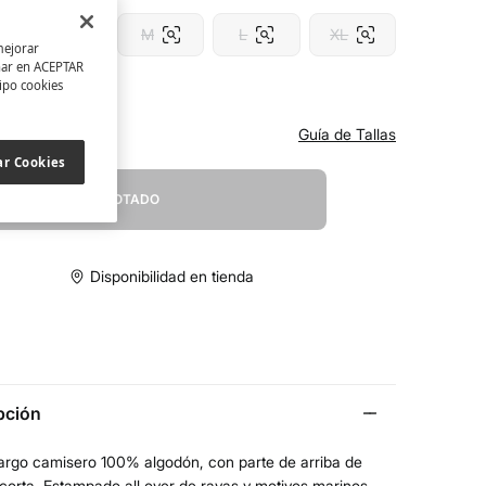
S
M
L
XL
mejorar
char en ACEPTAR
tipo cookies
tu Talla
Guía de Tallas
ar Cookies
AGOTADO
Disponibilidad en tienda
pción
largo camisero 100% algodón, con parte de arriba de
orta. Estampado all over de rayas y motivos marinos.