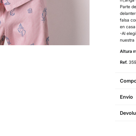
Parte de
delanter
falsa co
en casa 
-Al eleg
nuestra 
Altura 
Ref.
35
Compos
Compos
Envío
100%
a
Env
Devolu
Cuidad
3 - 
* Ce
Te
Dispone
cualquie