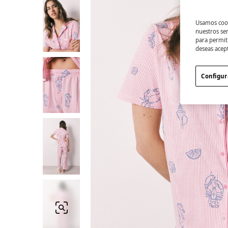
Usamos cook
nuestros se
para permiti
deseas acep
Configur