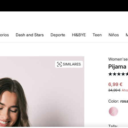
10% EXTRA EN APP. CÓDIGO: APP10 |
INSTALAR
orios
Dash and Stars
Deporte
HI&BYE
Teen
Niños
Women'se
SIMILARES
Pijama
6,99 €
34,99 €
Aho
Color:
ros
Talla: