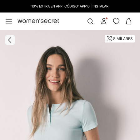
10% EXTRA EN APP. CÓDIGO: APP10 |
INSTALAR
SIMILARES