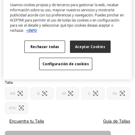
Usamos cookies propias y de terceros para gestionar la web, recabar
información sobre su uso, mejorar nuestros servicios y mostrarte
Women'secret
publicidad acorde con tus preferencias y navegación. Puedes pinchar en
Pijama manga corta verde cuadros Vichy
ACEPTAR para permitir el uso de todas las cookies o en configuración
para ver el detalle y seleccionar qué tipo cookies deseas aceptar o
4.6
(28)
rechazar.
+INFO
9,99 €
32,99 €
Ahorras
23,00 €
70
Rechazar todas
Aceptar Cookies
Color:
verde
Configuración de cookies
Talla:
XS
S
M
L
XL
XXL
Encuentra tu Talla
Guía de Tallas