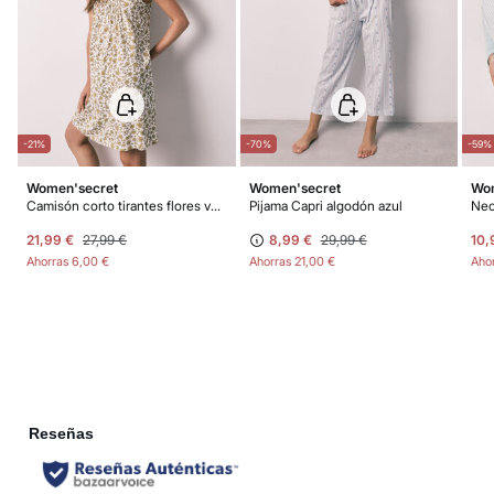
Días laborables (L-V). En envíos a Ceuta y Melilla, el cliente deberá abonar
los gastos de aduana correspondientes, los cuales variarán en función del
peso del envío.
-21%
-70%
-59%
Women'secret
Women'secret
Wom
Camisón corto tirantes flores verde
Pijama Capri algodón azul
21,99 €
27,99 €
8,99 €
29,99 €
10,
Ahorras
6,00 €
Ahorras
21,00 €
Aho