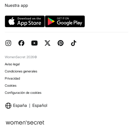
Condiciones legales de la tarjeta regalo online
Trabaja con nosotros
Nuestra app
Concursos y sorteos
Tiendas
Preguntas frecuentes
Objetivos Desarrollo Sostenibilidad
Pedidos regalo
Reserva en tienda
WomenSecret 2026©
Aviso legal
Condiciones generales
Privacidad
Cookies
Configuración de cookies
España
Español