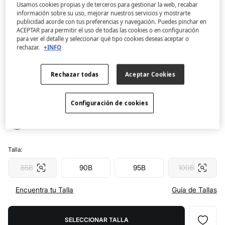
Usamos cookies propias y de terceros para gestionar la web, recabar
información sobre su uso, mejorar nuestros servicios y mostrarte
Women'secret
publicidad acorde con tus preferencias y navegación. Puedes pinchar en
Sujetador triangular relleno encaje lila
ACEPTAR para permitir el uso de todas las cookies o en configuración
para ver el detalle y seleccionar qué tipo cookies deseas aceptar o
CHARMING
rechazar.
+INFO
4.6
(69)
4,99 €
Rechazar todas
Aceptar Cookies
24,99 €
Ahorras
20,00 €
80
Configuración de cookies
Color:
morado/lila
Talla:
85B
90B
95B
100B
Encuentra tu Talla
Guía de Tallas
SELECCIONAR TALLA