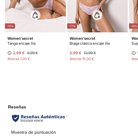
peso del envío.
-70%
-77%
-92%
Women'secret
Women'secret
Wom
Tanga encaje lila
Braga clásica encaje lila
2,99 €
9,99 €
2,99 €
12,99 €
Ahorras
7,00 €
Ahorras
10,00 €
Aho