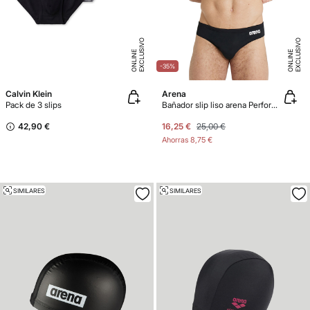
E
X
C
L
U
SI
V
O
O
N
LI
N
E
X
C
L
U
SI
V
O
O
N
LI
N
E
E
-35%
Calvin Klein
Arena
Pack de 3 slips
Bañador slip liso arena Performance para hombre Team
42,90 €
16,25 €
25,00 €
Ahorras
8,75 €
SIMILARES
SIMILARES