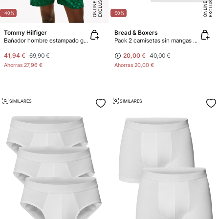
E
X
C
L
U
SI
V
O
O
N
LI
N
E
X
C
L
U
SI
V
O
O
N
LI
N
E
E
-40%
-50%
Tommy Hilfiger
Bread & Boxers
Bañador hombre estampado geométrico
Pack 2 camisetas sin mangas de algodón orgánico blancas
41,94 €
69,90 €
20,00 €
40,00 €
Ahorras
27,96 €
Ahorras
20,00 €
SIMILARES
SIMILARES