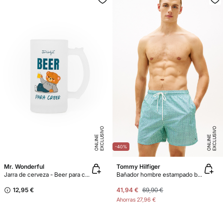
E
X
C
L
U
SI
V
O
O
N
LI
N
E
X
C
L
U
SI
V
O
O
N
LI
N
E
E
-40%
Mr. Wonderful
Tommy Hilfiger
Jarra de cerveza - Beer para creer
Bañador hombre estampado banderas
12,95 €
41,94 €
69,90 €
Ahorras
27,96 €