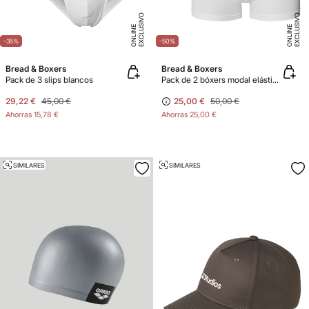
E
X
C
L
U
SI
V
O
O
N
LI
N
E
X
C
L
U
SI
V
O
O
N
LI
N
E
E
-35%
-50%
Bread & Boxers
Bread & Boxers
Pack de 3 slips blancos
Pack de 2 bóxers modal elástico eco blancos
29,22 €
45,00 €
25,00 €
50,00 €
Ahorras
15,78 €
Ahorras
25,00 €
SIMILARES
SIMILARES