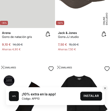
E
X
C
L
U
SI
V
O
O
N
LI
N
E
-35%
-50%
Arena
Jack & Jones
Gorro de natación gris
Gorra JJ studio
9,10 €
14,00 €
7,50 €
15,00 €
Ahorras
4,90 €
Ahorras
7,50 €
SIMILARES
SIMILARES
¡10% extra en la app!
INSTALAR
Código: APP10