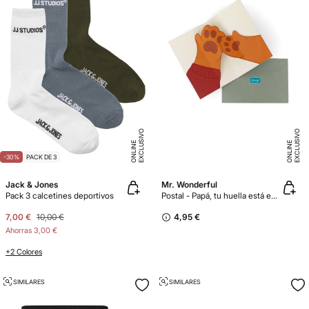
E
X
C
L
U
SI
V
O
O
N
LI
N
E
X
C
L
U
SI
V
O
O
N
LI
N
E
E
-30%
PACK DE 3
Jack & Jones
Mr. Wonderful
Pack 3 calcetines deportivos
Postal - Papá, tu huella está en cada paso que doy
7,00 €
10,00 €
4,95 €
Ahorras
3,00 €
+2 Colores
SIMILARES
SIMILARES