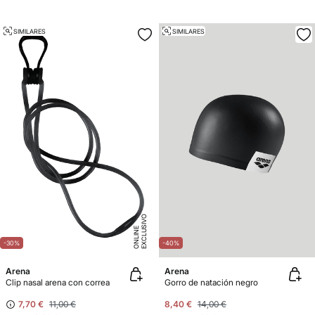
SIMILARES
SIMILARES
E
X
C
L
U
SI
V
O
O
N
LI
N
E
-30%
-40%
Arena
Arena
Clip nasal arena con correa
Gorro de natación negro
7,70 €
11,00 €
8,40 €
14,00 €