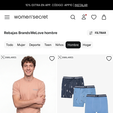
10% EXTRA EN APP. CÓDIGO: APP10 |
INSTALAR
Rebajas BrandsWeLove hombre
FILTRAR
Todo
Mujer
Deporte
Teen
Niños
Hombre
Hogar
SIMILARES
SIMILARES