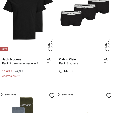
E
X
C
L
U
SI
V
O
O
N
LI
N
E
X
C
L
U
SI
V
O
O
N
LI
N
E
E
-30%
Jack & Jones
Calvin Klein
Pack 2 camisetas regular fit
Pack 3 boxers
17,49 €
24,99 €
44,90 €
Ahorras
7,50 €
SIMILARES
SIMILARES