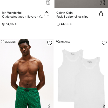
E
E
Mr. Wonderful
Calvin Klein
Kit de calcetines + llavero - You are the beary best
Pack 3 calzoncillos slips
14,95 €
44,90 €
SIMILARES
SIMILARES