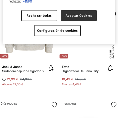
rechazar.
+INFO
Rechazar todas
Aceptar Cookies
Configuración de cookies
E
X
C
L
U
SI
V
O
O
N
LI
N
E
-63%
-30%
Jack & Jones
Totto
Sudadera capucha algodón suave
Organizador De Baño City
12,99 €
34,99 €
10,49 €
14,95 €
Ahorras
22,00 €
Ahorras
4,46 €
SIMILARES
SIMILARES