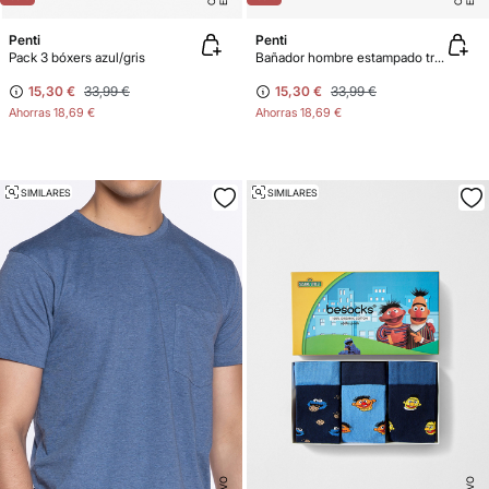
Penti
Penti
Pack 3 bóxers azul/gris
Bañador hombre estampado tropical
15,30 €
33,99 €
15,30 €
33,99 €
Ahorras
18,69 €
Ahorras
18,69 €
SIMILARES
SIMILARES