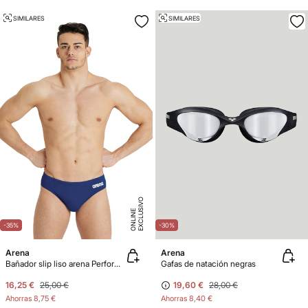
SIMILARES
SIMILARES
E
X
C
L
U
SI
V
O
O
N
LI
N
E
-35%
-30%
Arena
Arena
Bañador slip liso arena Performance para hombre Team
Gafas de natación negras
16,25 €
25,00 €
19,60 €
28,00 €
Ahorras
8,75 €
Ahorras
8,40 €