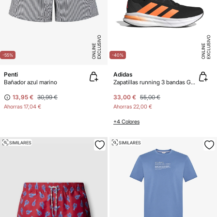
E
X
C
L
U
SI
V
O
O
N
LI
N
E
X
C
L
U
SI
V
O
O
N
LI
N
E
E
-55%
-40%
Penti
Adidas
Bañador azul marino
Zapatillas running 3 bandas Galaxy 7
13,95 €
30,99 €
33,00 €
55,00 €
Ahorras
17,04 €
Ahorras
22,00 €
+4 Colores
SIMILARES
SIMILARES