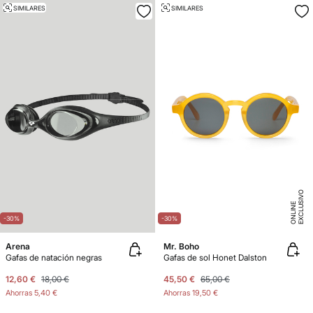
SIMILARES
SIMILARES
E
X
C
L
U
SI
V
O
O
N
LI
N
E
-30%
-30%
Arena
Mr. Boho
Gafas de natación negras
Gafas de sol Honet Dalston
12,60 €
18,00 €
45,50 €
65,00 €
Ahorras
5,40 €
Ahorras
19,50 €