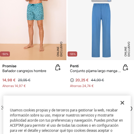
E
X
C
L
U
SI
V
O
O
N
LI
N
E
X
C
L
U
SI
V
O
O
N
LI
N
E
E
-50%
-55%
Promise
Penti
Bañador cangrejos hombre
Conjunto pijama largo manga corta liso
14,98 €
29,95 €
20,25 €
44,99 €
Ahorras
14,97 €
Ahorras
24,74 €
SIMILARES
SIMILARES
Usamos cookies propias y de terceros para gestionar la web, recabar
información sobre su uso, mejorar nuestros servicios y mostrarte
publicidad acorde con tus preferencias y navegación. Puedes pinchar en
ACEPTAR para permitir el uso de todas las cookies o en configuración
para ver el detalle y seleccionar qué tipo cookies deseas aceptar o