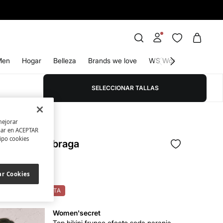
Men
Hogar
Belleza
Brands we love
WS World
SELECCIONAR TALLAS
mejorar
char en ACEPTAR
os
tipo cookies
to de top y braga
rras
37,00 €
74
ar Cookies
LOOK: -10% EN CESTA
Women'secret
Top bikini frunce efecto seda naranja