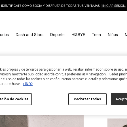
10% EXTRA EN APP. CÓDIGO: APP10 |
INSTALAR
orios
Dash and Stars
Deporte
HI&BYE
Teen
Niños
ies propias y de terceros para gestionar la web, recabar información sobre su uso, 
rvicios y mostrarte publicidad acorde con tus preferencias y navegación. Puedes pin
2 product
r el uso de todas las cookies o en configuración para ver el detalle y seleccionar qué 
SIMILARES
Conjun
tar o rechazar.
+INFO
12,98 €
49,98 €
Aho
ación de cookies
Rechazar todas
Acept
TODO EL 