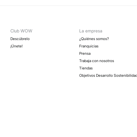
St
3 - 
Dev
Esp
GRA
Rec
Club WOW
La empresa
Descúbrelo
¿Quiénes somos?
St
4 - 
¡Únete!
Franquicias
Prensa
Isla
Trabaja con nosotros
GRA
Tiendas
Objetivos Desarrollo Sostenibilida
Días labor
los gasto
peso del 