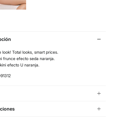
pción
 look! Total looks, smart prices.
ni frunce efecto seda naranja.
kini efecto U naranja.
91312
¡GRATIS!
ío a tienda
ciones
5 días.
uta y Melilla excluídas.
s de
un mes
para realizar tu devolución a través de
ra de los siguientes métodos