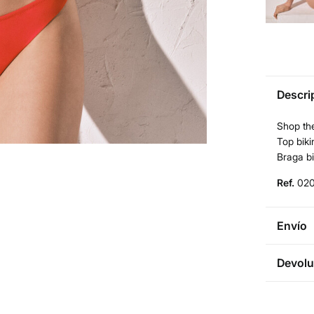
Descri
Shop the
Top biki
Braga bi
Ref.
020
Envío
Env
Devolu
3 - 
* Ce
Dispone
cualquie