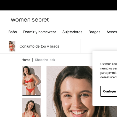
Baño
Dormir y homewear
Sujetadores
Bragas
Acces
Conjunto de top y braga
Home
|
Shop the look
Usamos cook
nuestros se
para permiti
deseas acep
Configur