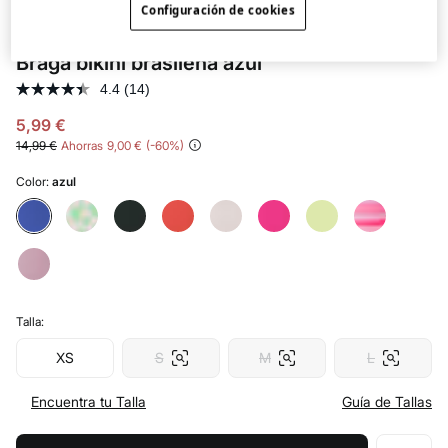
Configuración de cookies
HI&BYE
Braga bikini brasileña azul
4.4
(14)
5,99 €
14,99 €
Ahorras
9,00 €
60
Color:
azul
Talla:
XS
S
M
L
Encuentra tu Talla
Guía de Tallas