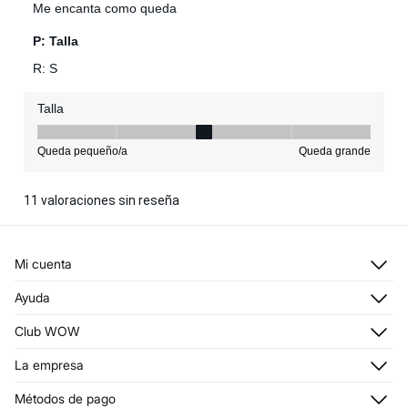
Mi cuenta
Iniciar sesión
Ayuda
Registrarme
Atención al cliente
Club WOW
Direcciones de envío
Stop SMS
Historial de pedidos
Descúbrelo
La empresa
Envío
¡Únete!
Promociones vigentes
¿Quiénes somos?
Métodos de pago