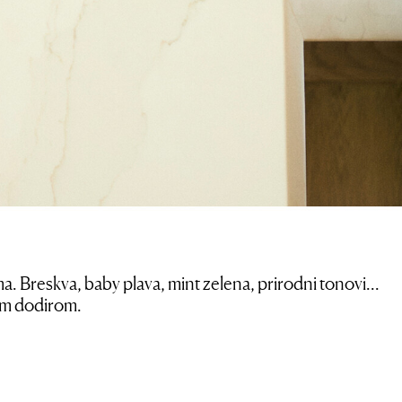
ma. Breskva, baby plava, mint zelena, prirodni tonovi…
nim dodirom.