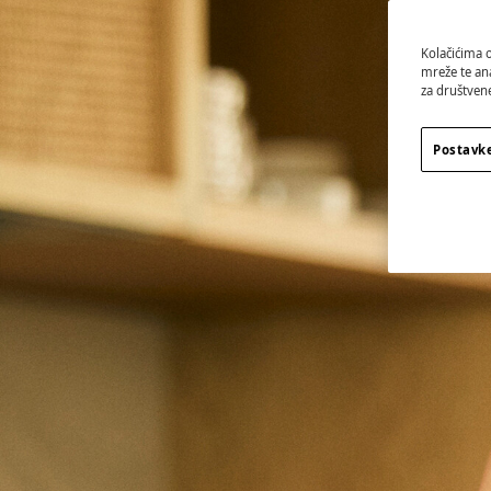
Kolačićima 
mreže te an
za društvene
Postavke