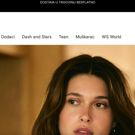
PRETPLATI SE
NA NAŠ NEWSLETTER I OSTVARI -10 % POPUSTA NA SLJEDEĆU KUPNJU
Dodaci
Dash and Stars
Teen
Muškarac
WS World