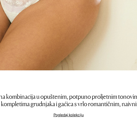
ikatna kombinacija u opuštenim, potpuno proljetnim tonovi
 kompletima grudnjaka i gaćica s vrlo romantičnim, naiv
Pogledaj kolekciju