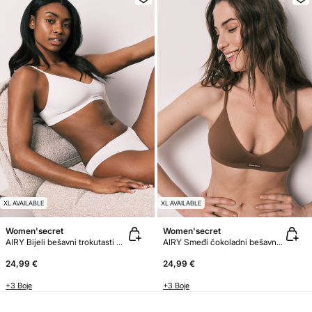
XL AVAILABLE
XL AVAILABLE
Women'secret
Women'secret
AIRY Bijeli bešavni trokutasti grudnjak top
AIRY Smeđi čokoladni bešavni trokutasti grudnjak top
24,99 €
24,99 €
+3 Boje
+3 Boje