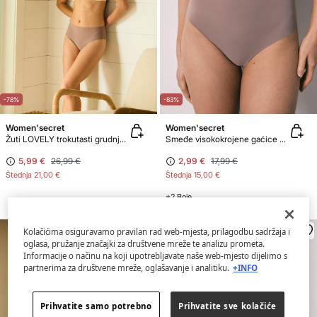
-78%
-83%
Women'secret
Women'secret
Žuti LOVELY trokutasti grudnjak bez šavova
Smeđe visokokrojene gaćice od mikrofibre s čistim rubom
5,99 €
26,99 €
2,99 €
17,99 €
Štednja
21,00 €
Štednja
15,00 €
+2 Boje
Kolačićima osiguravamo pravilan rad web-mjesta, prilagodbu sadržaja i
oglasa, pružanje značajki za društvene mreže te analizu prometa.
Informacije o načinu na koji upotrebljavate naše web-mjesto dijelimo s
partnerima za društvene mreže, oglašavanje i analitiku.
+INFO
Prihvatite samo potrebno
Prihvatite sve kolačiće