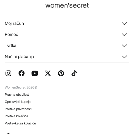
Moj račun
Prijavi se
Pomoć
Registracija
Služba za korisnike
Tvrtka
Adrese za dostavu
Dostava
Povijest narudžbi
O nama
Načini plaćanja
Zamjene, povrati i odustajanje
Franšize
Promocija
Mediji
Česta pitanja
Radi s nama
Darovne narudžbe
Trgovine
WomenSecret 2026©
Pravna obavijest
Opći uvjeti kupnje
Politika privatnosti
Politika kolačića
Postavke za kolačiće