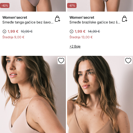
-82%
-87%
Women'secret
Women'secret
Smeđe tanga gaćice bez šavova
Smeđe brazilske gaćice bez šavova
1,99 €
10,99 €
1,99 €
14,99 €
Štednja
9,00 €
Štednja
13,00 €
+2 Boje