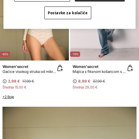
Postavke za kolačiće
-83%
-76%
Women'secret
Women'secret
Gaćice visokog struka od mikrofibre s uzorkom zmijske kože i čistim rubom
Majica s fiksnom košaricom s uzorkom zmijske kože
2,99 €
17,99 €
8,99 €
37,99 €
Štednja
15,00 €
Štednja
29,00 €
+2 Boje