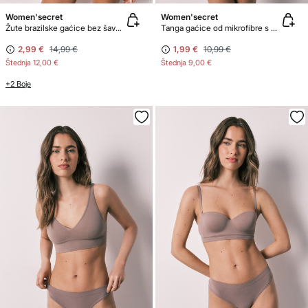
Women'secret
Women'secret
Žute brazilske gaćice bez šavova
Tanga gaćice od mikrofibre s uzorkom zmijske kože
2,99 €
14,99 €
1,99 €
10,99 €
Štednja
12,00 €
Štednja
9,00 €
+2 Boje