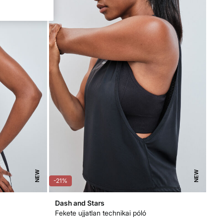
NEW
NEW
-21%
Dash and Stars
Fekete ujjatlan technikai póló