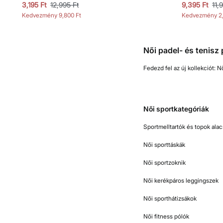
3,195 Ft
12,995 Ft
9,395 Ft
11,
Kedvezmény
9,800 Ft
Kedvezmény
2
Női padel- és tenisz
Fedezd fel az új kollekciót: N
Női sportkategóriák
Sportmelltartók és topok ala
Női sporttáskák
Női sportzoknik
Női kerékpáros leggingszek
Női sporthátizsákok
Női fitness pólók