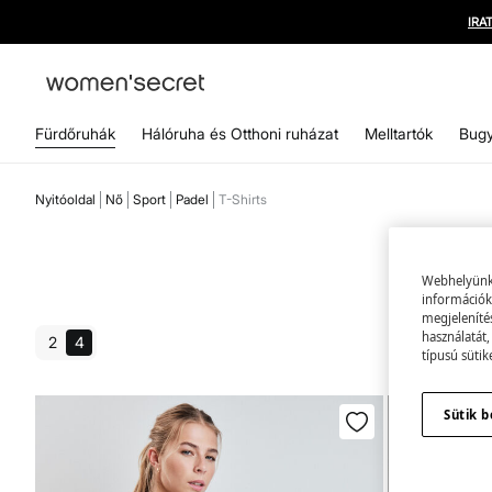
Fürdőruhák
Hálóruha és Otthoni ruházat
Melltartók
Bugy
Nyitóoldal
Nő
Sport
Padel
T-Shirts
Webhelyünk s
információk 
megjeleníté
használatát,
2
4
típusú sütik
Sütik b