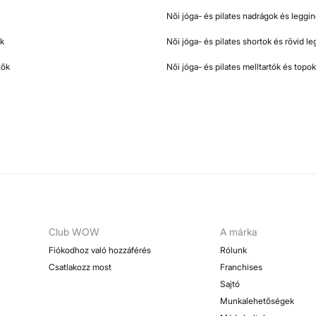
Női jóga- és pilates nadrágok és leggi
ók
Női jóga- és pilates shortok és rövid l
tők
Női jóga- és pilates melltartók és topok
Club WOW
A márka
Fiókodhoz való hozzáférés
Rólunk
Csatlakozz most
Franchises
Sajtó
Munkalehetőségek