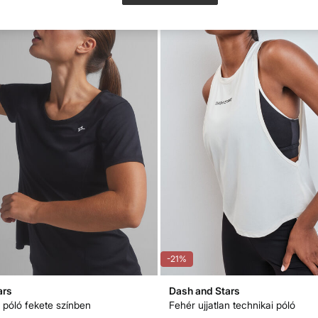
-21%
ars
Dash and Stars
 póló fekete színben
Fehér ujjatlan technikai póló