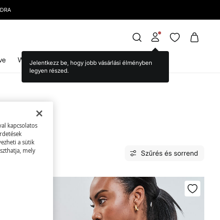
ve
WS World
Jelentkezz be, hogy jobb vásárlási élményben
legyen részed.
val kapcsolatos
irdetések
zheti a sütik
szthatja, mely
Szűrés és sorrend