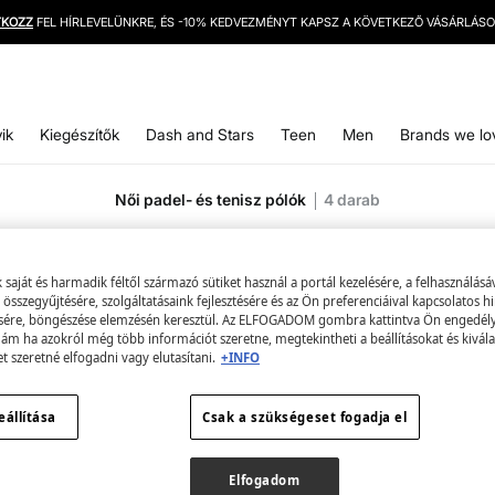
INGYENES SZÁLLÍTÁS 12000 HUF FELETT
ik
Kiegészítők
Dash and Stars
Teen
Men
Brands we lo
Női padel- és tenisz pólók
4
darab
Összes
Accessories
T-Shirts
aját és harmadik féltől származó sütiket használ a portál kezelésére, a felhasználásá
összegyűjtésére, szolgáltatásaink fejlesztésére és az Ön preferenciáival kapcsolatos h
sére, böngészése elemzésén keresztül. Az ELFOGADOM gombra kattintva Ön engedélye
 ám ha azokról még több információt szeretne, megtekintheti a beállításokat és kivála
et szeretné elfogadni vagy elutasítani.
+INFO
eállítása
Csak a szükségeset fogadja el
Elfogadom