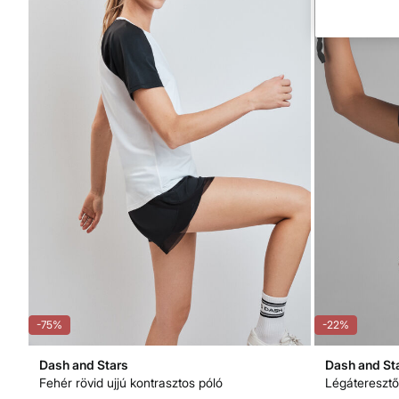
-75%
-22%
Dash and Stars
Dash and St
Fehér rövid ujjú kontrasztos póló
Légáteresztő