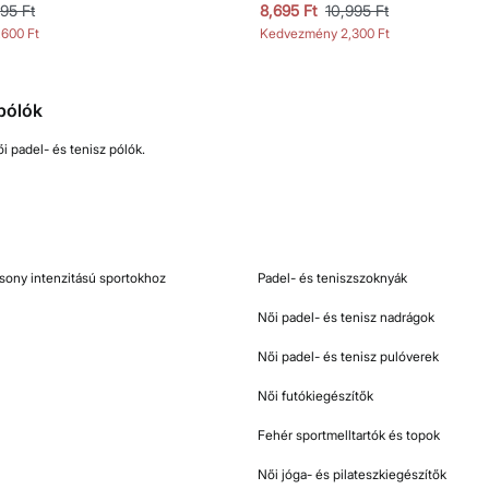
995 Ft
8,695 Ft
10,995 Ft
,600 Ft
Kedvezmény
2,300 Ft
 pólók
ői padel- és tenisz pólók.
csony intenzitású sportokhoz
Padel- és teniszszoknyák
Női padel- és tenisz nadrágok
Női padel- és tenisz pulóverek
Női futókiegészítők
Fehér sportmelltartók és topok
Női jóga- és pilateszkiegészítők