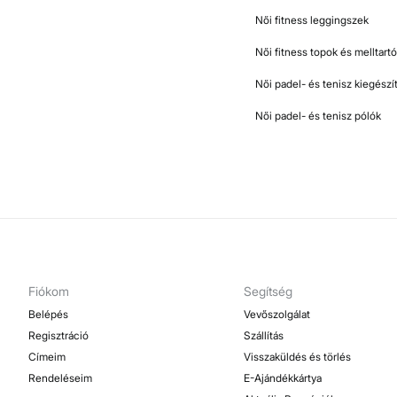
Női fitness leggingszek
Női fitness topok és melltart
Női padel- és tenisz kiegészí
Női padel- és tenisz pólók
Fiókom
Segítség
Belépés
Vevőszolgálat
Regisztráció
Szállítás
Címeim
Visszaküldés és törlés
Rendeléseim
E-Ajándékkártya