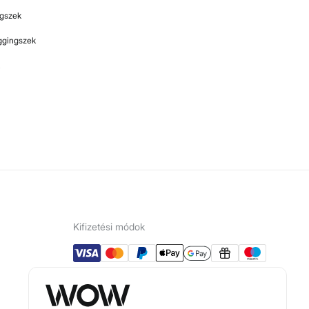
ngszek
eggingszek
Kifizetési módok