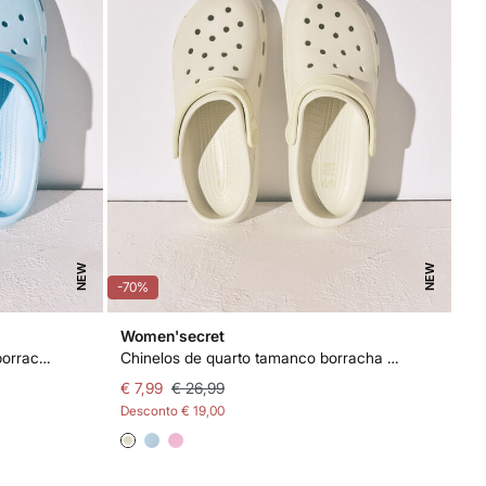
NEW
NEW
-70%
Women'secret
Chinelos de quarto tamanco de borracha azul
Chinelos de quarto tamanco borracha branco
€ 7,99
€ 26,99
Desconto
€ 19,00