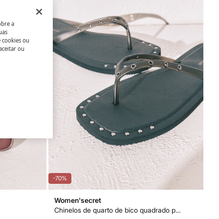
obre a
uas
e cookies ou
aceitar ou
-70%
Women'secret
Chinelos de quarto de bico quadrado pretos com tachas