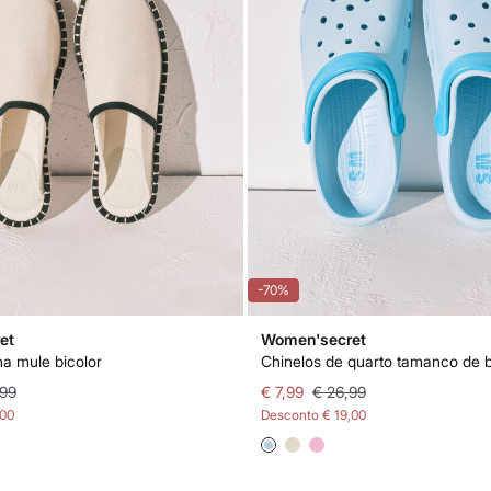
-70%
et
Women'secret
na mule bicolor
,99
€ 7,99
€ 26,99
,00
Desconto
€ 19,00