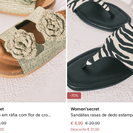
-70%
et
Women'secret
Sandálias bio em ráfia com flor de crochet verde
,99
€ 8,99
€ 29,99
,00
Desconto
€ 21,00