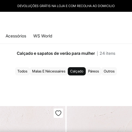
DEVOLUÇÕES GRÁTIS NA LOJA E COM RECOLHA AO DOMICILIO
Acessórios
WS World
Calçado e sapatos de verão para mulher
24
itens
Todos
Malas E Nécessaires
Calçado
Páreos
Outros