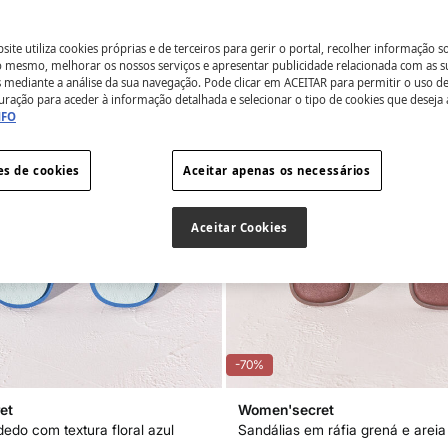
ite utiliza cookies próprias e de terceiros para gerir o portal, recolher informação s
do mesmo, melhorar os nossos serviços e apresentar publicidade relacionada com as s
s mediante a análise da sua navegação. Pode clicar em ACEITAR para permitir o uso d
uração para aceder à informação detalhada e selecionar o tipo de cookies que deseja 
NFO
es de cookies
Aceitar apenas os necessários
Aceitar Cookies
-70%
et
Women'secret
dedo com textura floral azul
Sandálias em ráfia grená e areia