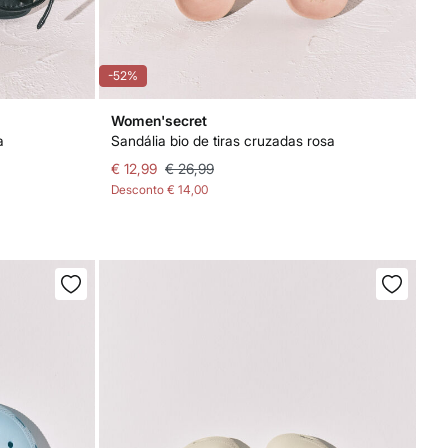
-52%
Women'secret
a
Sandália bio de tiras cruzadas rosa
€ 12,99
€ 26,99
Desconto
€ 14,00