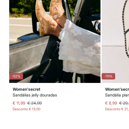
-52%
-70%
Women'secret
Women'secr
Sandálias jelly douradas
Sandália pla
€ 11,99
€ 24,99
€ 8,99
€ 29
Desconto
€ 13,00
Desconto
€ 21