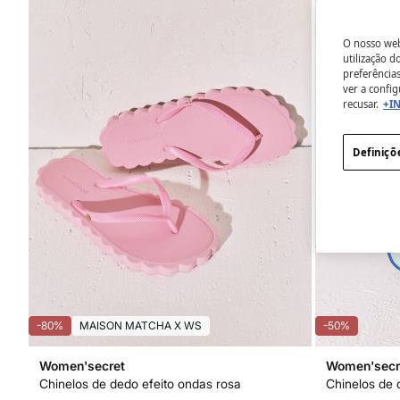
O nosso webs
utilização 
preferência
ver a config
recusar.
+I
Definiçõ
-80%
MAISON MATCHA X WS
-50%
Women'secret
Women'secr
Chinelos de dedo efeito ondas rosa
Chinelos de 