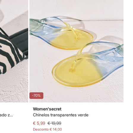
-70%
Women'secret
Sandálias rasas de dedo estampado zebra
Chinelos transparentes verde
€ 5,99
€ 19,99
Desconto
€ 14,00