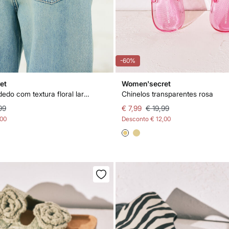
-60%
et
Women'secret
Chinelos de dedo com textura floral laranja
Chinelos transparentes rosa
99
€ 7,99
€ 19,99
,00
Desconto
€ 12,00