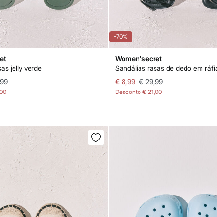
-70%
et
Women'secret
as jelly verde
Sandálias rasas de dedo em ráfi
,99
€ 8,99
€ 29,99
,00
Desconto
€ 21,00