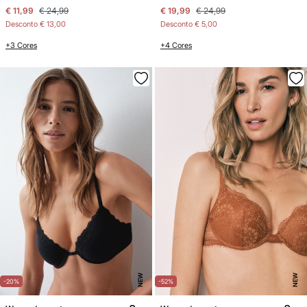
€ 11,99
€ 24,99
€ 19,99
€ 24,99
Desconto
€ 13,00
Desconto
€ 5,00
+3 Cores
+4 Cores
NEW
NEW
-20%
-52%