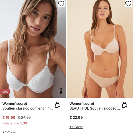
NEW
-20%
Women'secret
Women'secret
Soutien clássico com enchimento em algodão branco BEAUTIFUL
BEAUTIFUL Soutien algodão nude
€ 19,99
€ 24,99
€ 22,99
Desconto
€ 5,00
+4 Cores
+4 Cores