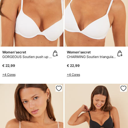
Women'secret
Women'secret
GORGEOUS Soutien push up algodão branco
CHARMING Soutien triangular algodão branco
€ 22,99
€ 22,99
+4 Cores
+4 Cores