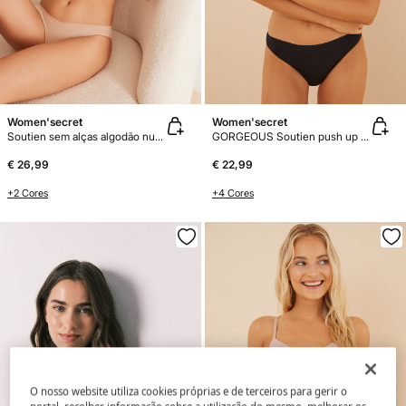
Women'secret
Women'secret
Soutien sem alças algodão nude
GORGEOUS Soutien push up algodão preto
€ 26,99
€ 22,99
+2 Cores
+4 Cores
O nosso website utiliza cookies próprias e de terceiros para gerir o