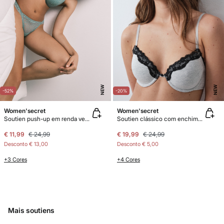
NEW
NEW
-52%
-20%
Women'secret
Women'secret
Soutien push-up em renda verde GORGEOUS
Soutien clássico com enchimento em algodão cinza BEAUTIFUL
€ 11,99
€ 24,99
€ 19,99
€ 24,99
Desconto
€ 13,00
Desconto
€ 5,00
+3 Cores
+4 Cores
Mais soutiens