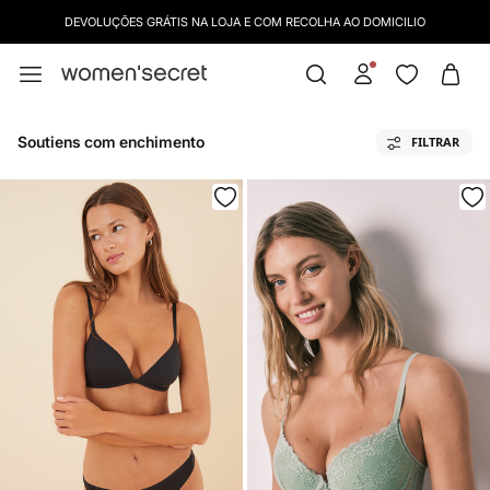
DEVOLUÇÕES GRÁTIS NA LOJA E COM RECOLHA AO DOMICILIO
Soutiens com enchimento
FILTRAR