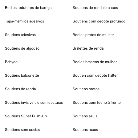
Bodies redutores de barriga
Soutiens de renda brancos
Tapa-mamilos adesivos
Soutiens com decote profundo
Soutiens adesivos
Bodies pretos de mulher
Soutiens de algodão
Bralettes de renda
Babydoll
Bodies brancos de mulher
Soutiens balconette
Soutien com decote halter
Soutiens de renda
Soutiens pretos
Soutiens invisíveis e sem costuras
Soutiens com fecho à frente
Soutiens Super Push-Up
Soutiens azuis
Soutiens sem costas
Soutiens roxos