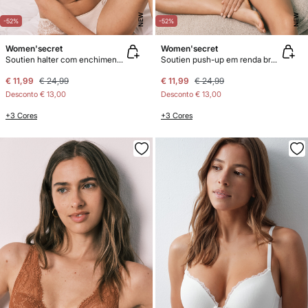
NEW
NEW
-52%
-52%
Women'secret
Women'secret
Soutien halter com enchimento em renda bege INTUITIVE
Soutien push-up em renda branco GORGEOUS
€ 11,99
€ 24,99
€ 11,99
€ 24,99
Desconto
€ 13,00
Desconto
€ 13,00
+3 Cores
+3 Cores