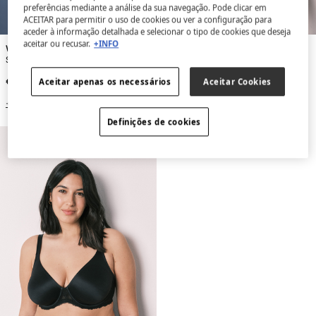
preferências mediante a análise da sua navegação. Pode clicar em
ACEITAR para permitir o uso de cookies ou ver a configuração para
aceder à informação detalhada e selecionar o tipo de cookies que deseja
aceitar ou recusar.
+INFO
Women'secret
Women'secret
Soutien redutor em microfibra e renda bege REAL
Soutien redutor em microfibra e renda azul REAL
€ 29,99
€ 29,99
Aceitar apenas os necessários
Aceitar Cookies
+3 Cores
+3 Cores
Definições de cookies