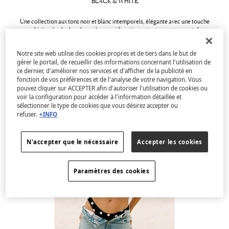
BLACK & WHITE
Une collection aux tons noir et blanc intemporels, élégante avec une touche
sophistiquée : le duo de couleurs qui fonctionne toujours et permet des
combinaisons infinies. Des placements originaux et des tissus structurés sur les
maillots de bain et bikinis jouent avec le volume et la forme, pour des designs
Notre site web utilise des cookies propres et de tiers dans le but de
saisissants et ultra flatteurs pour toutes les silhouettes.
gérer le portail, de recueillir des informations concernant l'utilisation de
ce dernier, d'améliorer nos services et d'afficher de la publicité en
Voir la collection
fonction de vos préférences et de l'analyse de votre navigation. Vous
pouvez cliquer sur ACCEPTER afin d'autoriser l'utilisation de cookies ou
voir la configuration pour accéder à l'information détaillée et
sélectionner le type de cookies que vous désirez accepter ou
refuser.
+INFO
N'accepter que le nécessaire
Accepter les cookies
Paramètres des cookies