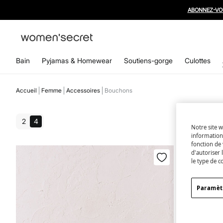
ABONNEZ-VO
Bain
Pyjamas & Homewear
Soutiens-gorge
Culottes
Accueil
Femme
Accessoires
Bouchons
2
4
Notre site w
informations
fonction de 
d'autoriser 
le type de c
Paramèt