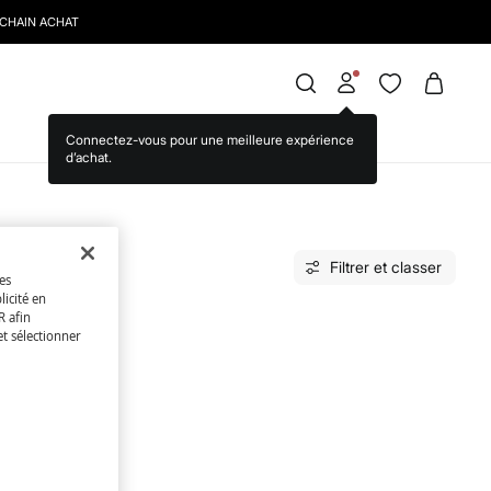
OCHAIN ACHAT
Filtrer et classer
des
licité en
R afin
et sélectionner