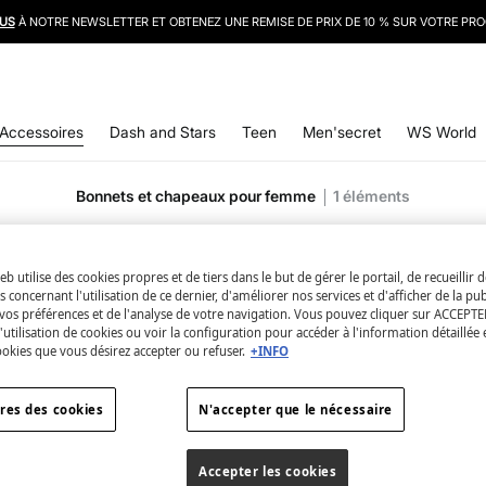
LIVRAISON GRATUITE À DOMICILE DÈS 50 €
US
À NOTRE NEWSLETTER ET OBTENEZ UNE REMISE DE PRIX DE 10 % SUR VOTRE PR
Accessoires
Dash and Stars
Teen
Men'secret
WS World
Bonnets et chapeaux pour femme
1
éléments
eb utilise des cookies propres et de tiers dans le but de gérer le portail, de recueillir 
 concernant l'utilisation de ce dernier, d'améliorer nos services et d'afficher de la pub
vos préférences et de l'analyse de votre navigation. Vous pouvez cliquer sur ACCEPTE
l'utilisation de cookies ou voir la configuration pour accéder à l'information détaillée 
ookies que vous désirez accepter ou refuser.
+INFO
res des cookies
N'accepter que le nécessaire
Accepter les cookies