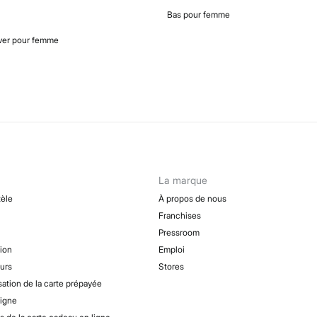
Bas pour femme
iver pour femme
La marque
tèle
À propos de nous
Franchises
Pressroom
tion
Emploi
urs
Stores
sation de la carte prépayée
ligne