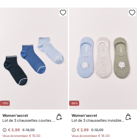
-79%
-84%
Women'secret
Women'secret
Lot de 3 chaussettes courtes en lurex bleu
Lot de 3 chaussettes invisibles imprimé Mr.Men
€ 3,99
€ 18,99
€ 2,99
€ 18,99
Vous économisez
€ 15,00
Vous économisez
€ 16,00