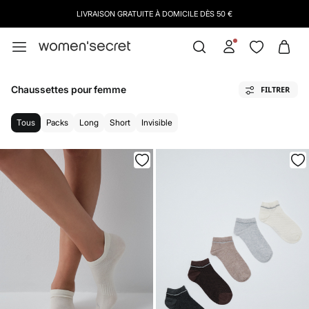
LIVRAISON GRATUITE À DOMICILE DÈS 50 €
Chaussettes pour femme
FILTRER
Tous
Packs
Long
Short
Invisible