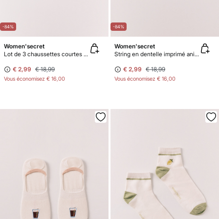
-84%
-84%
Women'secret
Women'secret
Lot de 3 chaussettes courtes imprimées en lurex bleues
String en dentelle imprimé animal
€ 2,99
€ 18,99
€ 2,99
€ 18,99
Vous économisez
€ 16,00
Vous économisez
€ 16,00