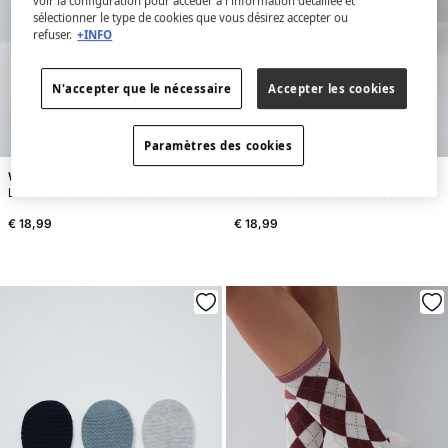
voir la configuration pour accéder à l'information détaillée et
sélectionner le type de cookies que vous désirez accepter ou
refuser.
+INFO
N'accepter que le nécessaire
Accepter les cookies
NEW
NEW
Paramètres des cookies
Women'secret
Women'secret
Lot de 3 chaussettes courtes textures noir
Lot de 3 chaussettes courtes vertes
€ 18,99
€ 18,99