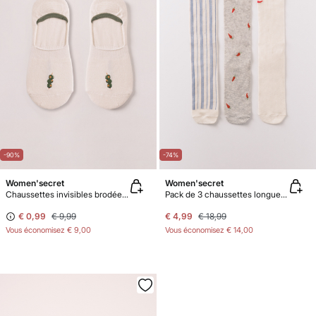
-90%
-74%
Women'secret
Women'secret
Chaussettes invisibles brodées olives
Pack de 3 chaussettes longues imprimé chilles
€ 0,99
€ 9,99
€ 4,99
€ 18,99
Vous économisez
€ 9,00
Vous économisez
€ 14,00