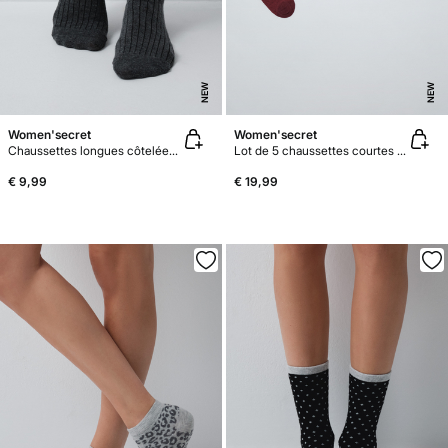
NEW
NEW
Women'secret
Women'secret
Chaussettes longues côtelées à carreaux vichy grises
Lot de 5 chaussettes courtes lurex roses
€ 9,99
€ 19,99