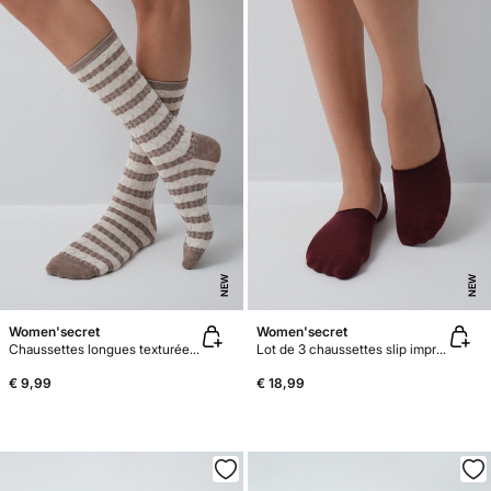
NEW
NEW
Women'secret
Women'secret
Chaussettes longues texturées à rayures marron
Lot de 3 chaussettes slip imprimé grenat et gris
€ 9,99
€ 18,99