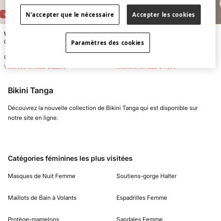
N'accepter que le nécessaire
Accepter les cookies
-88%
-85%
Women'secret
Women'secret
Culotte de bikini string imprimé géométrique
Culotte de bikini string imprimé zèbre
Paramètres des cookies
€ 2,99
€ 24,99
€ 2,99
€ 19,99
Vous économisez
€ 22,00
Vous économisez
€ 17,00
Bikini Tanga
Découvrez la nouvelle collection de Bikini Tanga qui est disponible sur
notre site en ligne.
Catégories féminines les plus visitées
Masques de Nuit Femme
Soutiens-gorge Halter
Maillots de Bain à Volants
Espadrilles Femme
Protège-mamelons
Sandales Femme