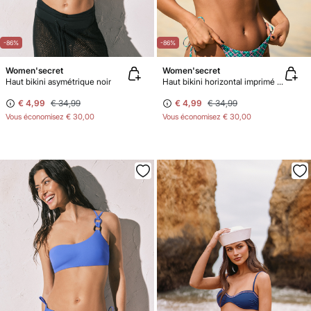
-86%
-86%
Women'secret
Women'secret
Haut bikini asymétrique noir
Haut bikini horizontal imprimé à carreaux vert
€ 4,99
€ 34,99
€ 4,99
€ 34,99
Vous économisez
€ 30,00
Vous économisez
€ 30,00