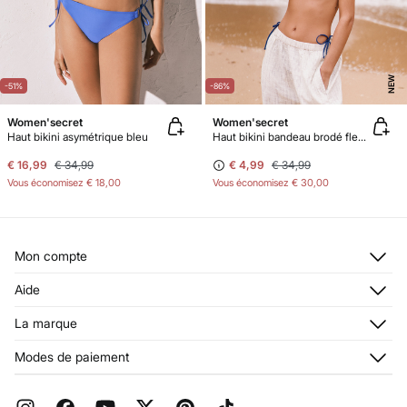
NEW
-51%
-86%
Women'secret
Women'secret
Haut bikini asymétrique bleu
Haut bikini bandeau brodé fleurs
€ 16,99
€ 34,99
€ 4,99
€ 34,99
Vous économisez
€ 18,00
Vous économisez
€ 30,00
Mon compte
Login
Aide
M’inscrire
Service à la clientèle
La marque
Mes adresses
Stop SMS
Mon historique de commandes
À propos de nous
Modes de paiement
Livraison
Franchises
Retours et rétraction
Pressroom
Promotions en cours