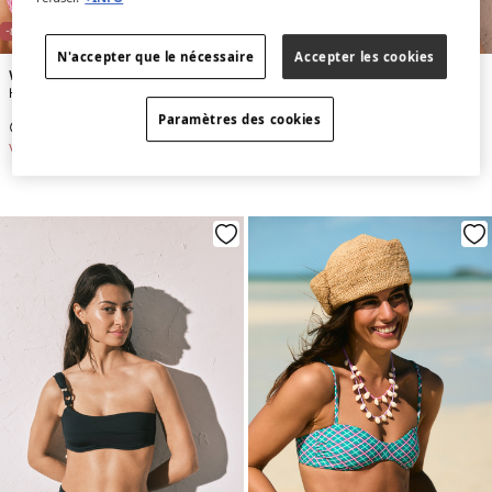
-86%
-71%
N'accepter que le nécessaire
Accepter les cookies
Women'secret
Women'secret
Haut bikini bandeau à carreaux vichy rose lurex
Haut bikini horizontal texture diamant blanc
Paramètres des cookies
€ 4,99
€ 34,99
€ 9,99
€ 34,99
Vous économisez
€ 30,00
Vous économisez
€ 25,00