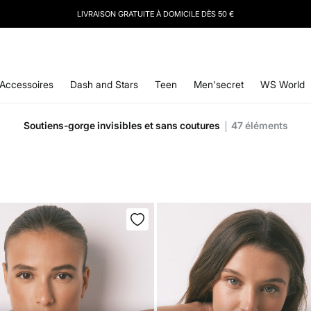
LIVRAISON GRATUITE À DOMICILE DÈS 50 €
Accessoires
Dash and Stars
Teen
Men'secret
WS World
Soutiens-gorge invisibles et sans coutures
47
éléments