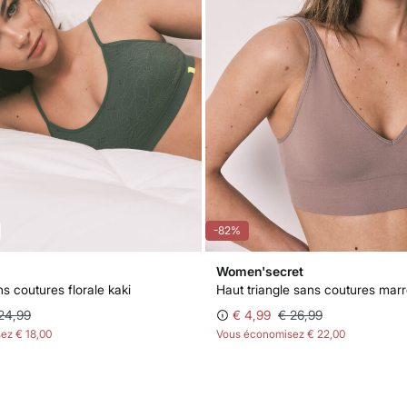
-82%
Women'secret
s coutures florale kaki
24,99
€ 4,99
€ 26,99
sez
€ 18,00
Vous économisez
€ 22,00