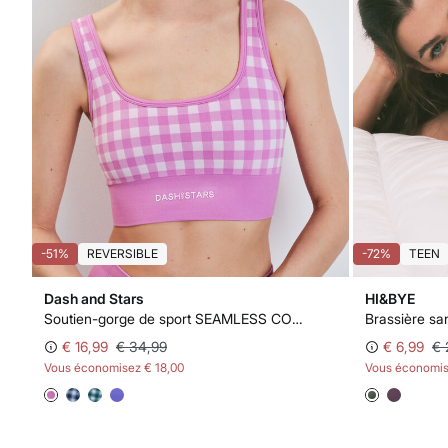
-51%
REVERSIBLE
-72%
TEEN
Dash and Stars
HI&BYE
Soutien-gorge de sport SEAMLESS COMFORT vichy rose
Brassière san
€ 16,99
€ 34,99
€ 6,99
€ 
Vous économisez
€ 18,00
Vous économi