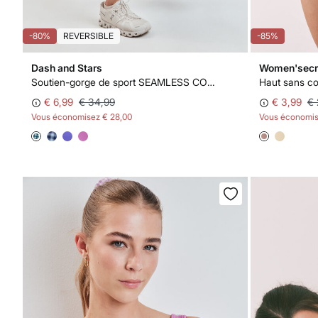
-80%
REVERSIBLE
-85%
Dash and Stars
Women'secr
Soutien-gorge de sport SEAMLESS COMFORT vichy bleu
Haut sans c
€ 6,99
€ 34,99
€ 3,99
€ 
Vous économisez
€ 28,00
Vous économi