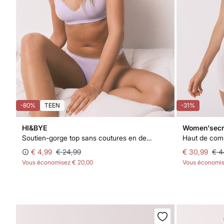
-80%
TEEN
-31%
HI&BYE
Women'secr
Soutien-gorge top sans coutures en dentelle lila
€ 4,99
€ 24,99
€ 30,99
€ 4
Vous économisez
€ 20,00
Vous économi