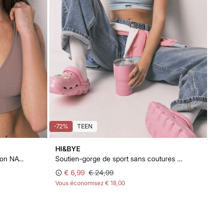
-72%
TEEN
HI&BYE
Haut triangle sans coutures marron NATURAL
Soutien-gorge de sport sans coutures vert
€ 6,99
€ 24,99
Vous économisez
€ 18,00