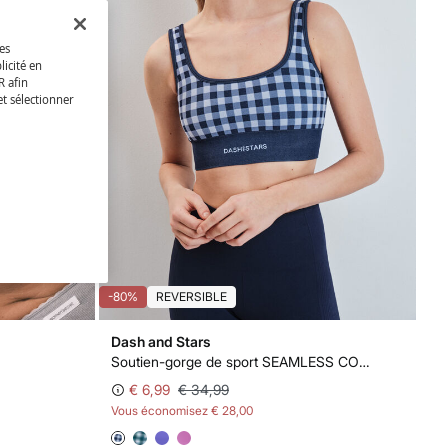
des
licité en
R afin
et sélectionner
-80%
REVERSIBLE
Dash and Stars
Soutien-gorge de sport SEAMLESS COMFORT vichy bleu
€ 6,99
€ 34,99
Vous économisez
€ 28,00