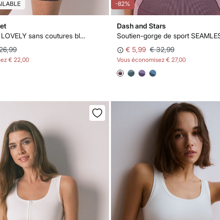
AILABLE
-82%
et
Dash and Stars
Haut triangle LOVELY sans coutures blanc
26,99
€ 5,99
€ 32,99
sez
€ 22,00
Vous économisez
€ 27,00