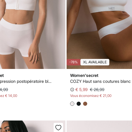
-78%
XL AVAILABLE
et
Women'secret
Haut de compression postopératoire blanc sans coutures
COZY Haut sans coutures blanc
4,99
€ 5,99
€ 26,99
sez
€ 14,00
Vous économisez
€ 21,00