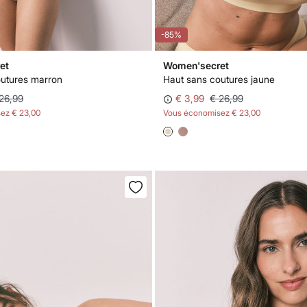
-85%
et
Women'secret
outures marron
Haut sans coutures jaune
26,99
€ 3,99
€ 26,99
sez
€ 23,00
Vous économisez
€ 23,00