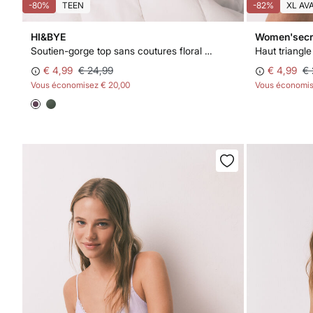
-80%
TEEN
-82%
XL AV
HI&BYE
Women'secr
Soutien-gorge top sans coutures floral grenat
€ 4,99
€ 24,99
€ 4,99
€ 
Vous économisez
€ 20,00
Vous économi