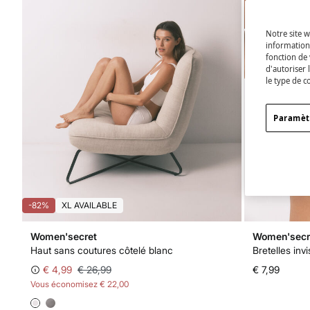
Notre site w
informations
fonction de 
d'autoriser 
le type de c
Paramèt
-82%
XL AVAILABLE
Women'secret
Women'secr
Haut sans coutures côtelé blanc
Bretelles invi
€ 4,99
€ 26,99
€ 7,99
Vous économisez
€ 22,00