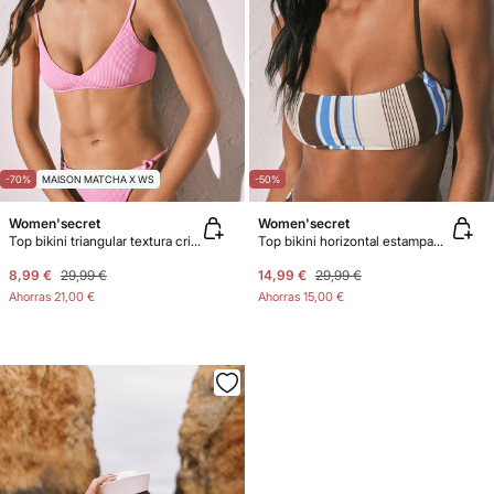
-70%
MAISON MATCHA X WS
-50%
Women'secret
Women'secret
Top bikini triangular textura crinkle rosa
Top bikini horizontal estampado rayas
8,99 €
29,99 €
14,99 €
29,99 €
Ahorras
21,00 €
Ahorras
15,00 €