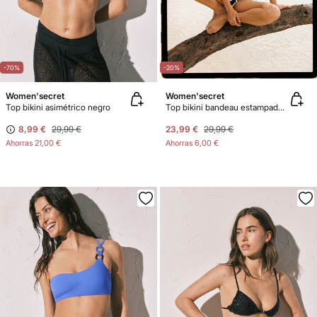
-70%
-20%
Women'secret
Women'secret
Top bikini asimétrico negro
Top bikini bandeau estampado flor blanco
8,99 €
29,99 €
23,99 €
29,99 €
Ahorras
21,00 €
Ahorras
6,00 €