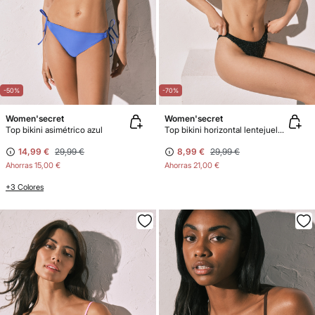
-50%
-70%
Women'secret
Women'secret
Top bikini asimétrico azul
Top bikini horizontal lentejuelas negro
14,99 €
29,99 €
8,99 €
29,99 €
Ahorras
15,00 €
Ahorras
21,00 €
+3 Colores