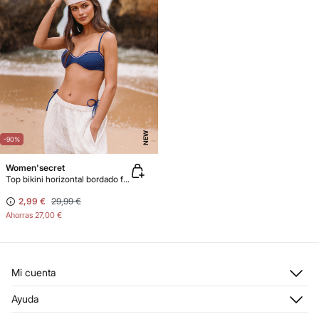
NEW
-90%
Women'secret
Top bikini horizontal bordado flores
2,99 €
29,99 €
Ahorras
27,00 €
Mi cuenta
Iniciar sesión
Ayuda
Registrarme
Atención al cliente