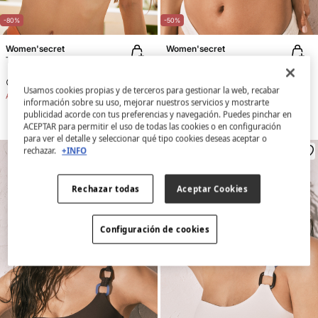
-80%
-50%
Women'secret
Women'secret
Top bikini triangular mesh estampado degradado
Top bikini horizontal textura diamante blanco
5,99 €
29,99 €
14,99 €
29,99 €
Usamos cookies propias y de terceros para gestionar la web, recabar
Ahorras
24,00 €
Ahorras
15,00 €
información sobre su uso, mejorar nuestros servicios y mostrarte
publicidad acorde con tus preferencias y navegación. Puedes pinchar en
ACEPTAR para permitir el uso de todas las cookies o en configuración
para ver el detalle y seleccionar qué tipo cookies deseas aceptar o
rechazar.
+INFO
Rechazar todas
Aceptar Cookies
Configuración de cookies