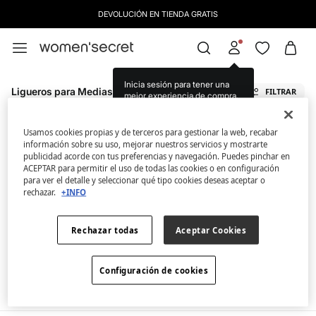
DEVOLUCIÓN EN TIENDA GRATIS
Inicia sesión para tener una
Ligueros para Medias
FILTRAR
mejor experiencia de compra.
Ahora mismo no tenemos artículos en stock de la
Usamos cookies propias y de terceros para gestionar la web, recabar
categoría seleccionada.
información sobre su uso, mejorar nuestros servicios y mostrarte
publicidad acorde con tus preferencias y navegación. Puedes pinchar en
Pero no te preocupes, tenemos un montón de
ACEPTAR para permitir el uso de todas las cookies o en configuración
artículos que pueden ser tuyos.
para ver el detalle y seleccionar qué tipo cookies deseas aceptar o
rechazar.
+INFO
Descubre la nueva colección de Ligueros para Medias: De encaje, de tiras,
blancos, negros
Rechazar todas
Aceptar Cookies
Configuración de cookies