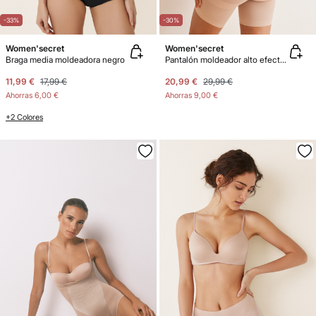
-33%
-30%
Women'secret
Women'secret
Braga media moldeadora negro
Pantalón moldeador alto efecto push up
11,99 €
17,99 €
20,99 €
29,99 €
Ahorras
6,00 €
Ahorras
9,00 €
+2 Colores