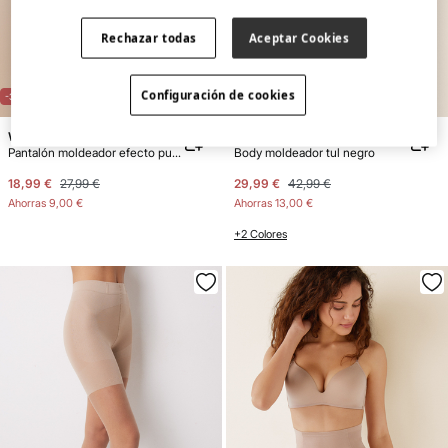
Rechazar todas
Aceptar Cookies
Configuración de cookies
-32%
-30%
Women'secret
Women'secret
Pantalón moldeador efecto push up
Body moldeador tul negro
18,99 €
27,99 €
29,99 €
42,99 €
Ahorras
9,00 €
Ahorras
13,00 €
+2 Colores