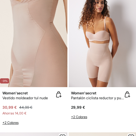
-31%
Women'secret
Women'secret
Vestido moldeador tul nude
Pantalón ciclista reductor y push up nude
30,99 €
44,99 €
29,99 €
Ahorras
14,00 €
+2 Colores
+2 Colores