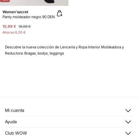
Women'secret
Panty moldeador negro 90 DEN
10,99 €
16,99 €
Ahorras
6,00 €
Descubre la nueva colección de Lencería y Ropa Interior Moldeadora y
Reductora: Bragas, bodys, leggings
Mi cuenta
Iniciar sesión
Ayuda
Registrarme
Atención al cliente
Club WOW
Direcciones de envío
Stop SMS