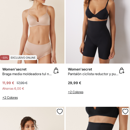
-33%
EXCLUSIVO ONLINE
Women'secret
Women'secret
Braga media moldeadora tul nude
Pantalón ciclista reductor y push up negro
11,99 €
17,99 €
29,99 €
Ahorras
6,00 €
+2 Colores
+2 Colores