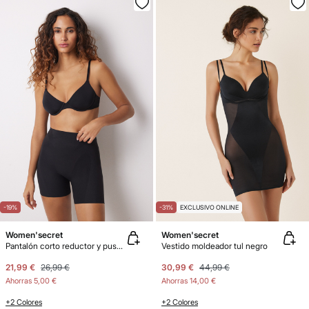
-19%
-31%
EXCLUSIVO ONLINE
Women'secret
Women'secret
Pantalón corto reductor y push up negro
Vestido moldeador tul negro
21,99 €
26,99 €
30,99 €
44,99 €
Ahorras
5,00 €
Ahorras
14,00 €
+2 Colores
+2 Colores