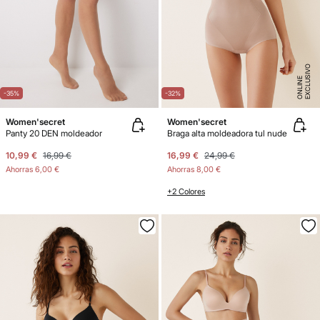
E
X
C
L
U
SI
V
O
O
N
LI
N
E
-35%
-32%
Women'secret
Women'secret
Panty 20 DEN moldeador
Braga alta moldeadora tul nude
10,99 €
16,99 €
16,99 €
24,99 €
Ahorras
6,00 €
Ahorras
8,00 €
+2 Colores