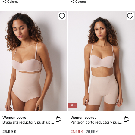
+2 Colores
+2 Colores
-19%
Women'secret
Women'secret
Braga alta reductor y push up nude
Pantalón corto reductor y push up nude
26,99 €
21,99 €
26,99 €