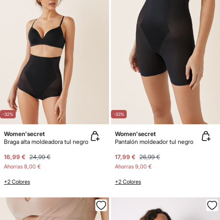
-32%
-33%
Women'secret
Women'secret
Braga alta moldeadora tul negro
Pantalón moldeador tul negro
16,99 €
24,99 €
17,99 €
26,99 €
Ahorras
8,00 €
Ahorras
9,00 €
+2 Colores
+2 Colores