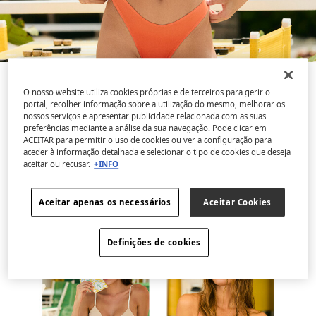
Descobre uma coleção de banho que é pura
O nosso website utiliza cookies próprias e de terceiros para gerir o
portal, recolher informação sobre a utilização do mesmo, melhorar os
vitamina, inspirada na alegria dos dias ao sol. Com
nossos serviços e apresentar publicidade relacionada com as suas
vibrantes degradês, originais franzidos e detalhes
preferências mediante a análise da sua navegação. Pode clicar em
ACEITAR para permitir o uso de cookies ou ver a configuração para
de missangas a contrastar. Tons vivos que
aceder à informação detalhada e selecionar o tipo de cookies que deseja
transmitem energia e otimismo, para celebrares
aceitar ou recusar.
+INFO
que a tua estação favorita do ano está quase aí.
Aceitar apenas os necessários
Aceitar Cookies
Ver coleção
Definições de cookies