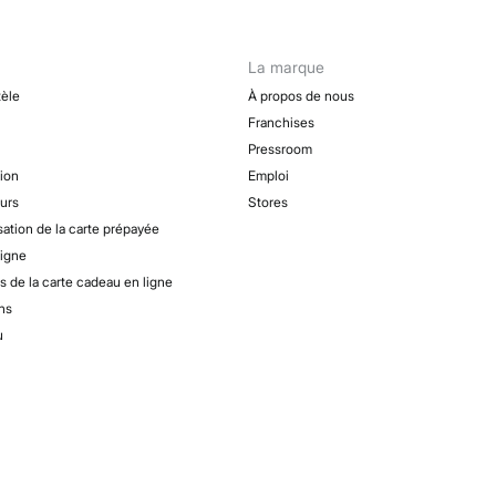
La marque
tèle
À propos de nous
Franchises
Pressroom
tion
Emploi
urs
Stores
sation de la carte prépayée
ligne
s de la carte cadeau en ligne
ns
u