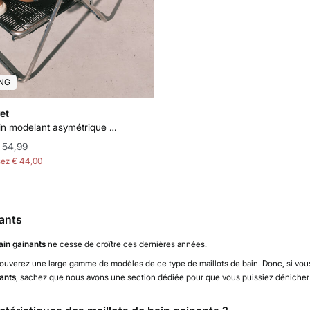
NG
et
Maillot de bain modelant asymétrique marron
 54,99
sez
€ 44,00
nants
ain gainants
ne cesse de croître ces dernières années.
rouverez une large gamme de modèles de ce type de maillots de bain. Donc, si vou
ants
, sachez que nous avons une section dédiée pour que vous puissiez dénicher l