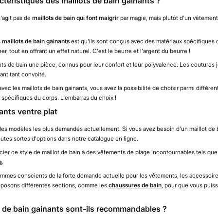
ctéristiques des maillots de bain gainants ?
 s'agit pas de
maillots de bain qui font maigrir
par magie, mais plutôt d'un vêtement
s
maillots de bain gainants
est qu'ils sont conçus avec des matériaux spécifiques d
r, tout en offrant un effet naturel. C'est le beurre et l'argent du beurre !
ots de bain une pièce, connus pour leur confort et leur polyvalence. Les coutures 
sant tant convoité.
 avec les maillots de bain gainants, vous avez la possibilité de choisir parmi différ
 spécifiques du corps. L'embarras du choix !
ants ventre plat
des modèles les plus demandés actuellement. Si vous avez besoin d'un maillot de b
utes sortes d'options dans notre catalogue en ligne.
er ce style de maillot de bain à des vêtements de plage incontournables tels que
e
.
mes conscients de la forte demande actuelle pour les vêtements, les accessoire
oposons différentes sections, comme les
chaussures de bain
, pour que vous puiss
s de bain gainants sont-ils recommandables ?