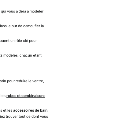
 qui vous aidera à modeler
ans le but de camoufler la
jouent un rôle clé pour
ents modèles, chacun étant
ain pour réduire le ventre,
 les
robes et combinaisons
s et les
accessoires de bain
.
iez trouver tout ce dont vous