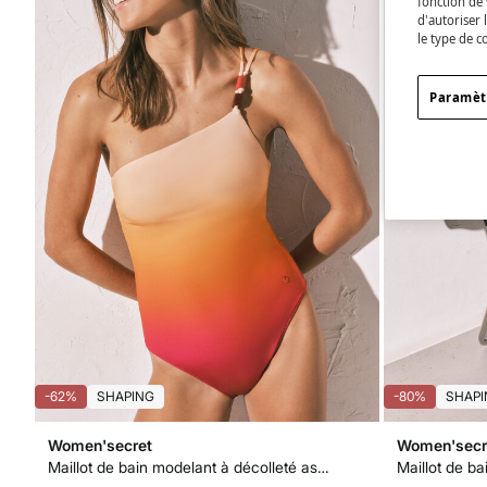
fonction de 
d'autoriser 
le type de c
Paramèt
-62%
SHAPING
-80%
SHAPI
Women'secret
Women'secr
Maillot de bain modelant à décolleté asymétrique imprimé orange