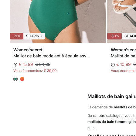
-71%
SHAPING
-80%
SHAPI
Women'secret
Women'secr
Maillot de bain modelant à épaule asymétrique vert
€ 15,99
€ 54,99
€ 10,99
€
Vous économisez
€ 39,00
Vous économi
Maillots de bain gai
La demande de
maillots de b
Dans notre catalogue, vous t
maillots de bain femme gain
plus.