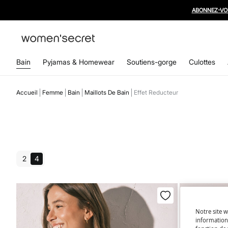
Bain
Pyjamas & Homewear
Soutiens-gorge
Culottes
Accueil
Femme
Bain
Maillots De Bain
Effet Reducteur
2
4
Notre site w
informations