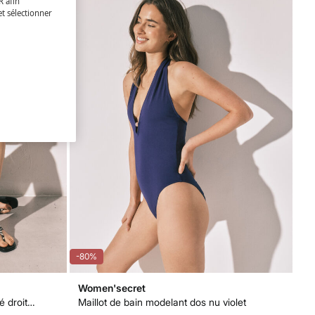
R afin
et sélectionner
-80%
Women'secret
Maillot de bain modelant décolleté droit noir
Maillot de bain modelant dos nu violet