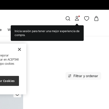
e
WS World
Inicia sesión para tener una mejor experiencia de
compra.
mejorar
char en ACEPTAR
tipo cookies
Filtrar y ordenar
ar Cookies