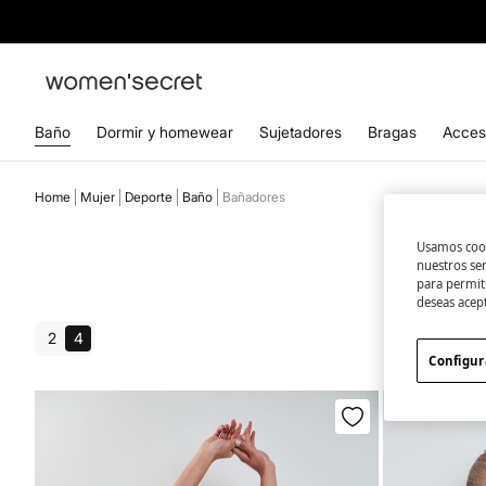
Baño
Dormir y homewear
Sujetadores
Bragas
Acces
Home
Mujer
Deporte
Baño
Bañadores
Usamos cook
nuestros se
para permiti
deseas acep
2
4
Configur