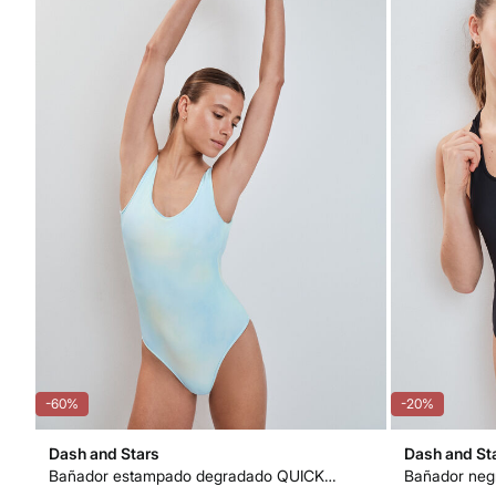
-60%
-20%
Dash and Stars
Dash and St
Bañador estampado degradado QUICK DRY
Bañador negr