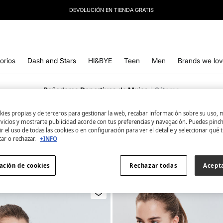
DEVOLUCIÓN EN TIENDA GRATIS
IDENTIFÍCATE COMO SOCIA Y DISFRUTA DE TODAS TUS VENTAJAS |
INICIAR SESIÓN.
orios
Dash and Stars
HI&BYE
Teen
Men
Brands we lov
Bañadores Deportivos de Mujer
3
items
ies propias y de terceros para gestionar la web, recabar información sobre su uso, 
Todo
Bañadores
Bikinis
rvicios y mostrarte publicidad acorde con tus preferencias y navegación. Puedes pin
r el uso de todas las cookies o en configuración para ver el detalle y seleccionar qué 
tar o rechazar.
+INFO
ación de cookies
Rechazar todas
Acept