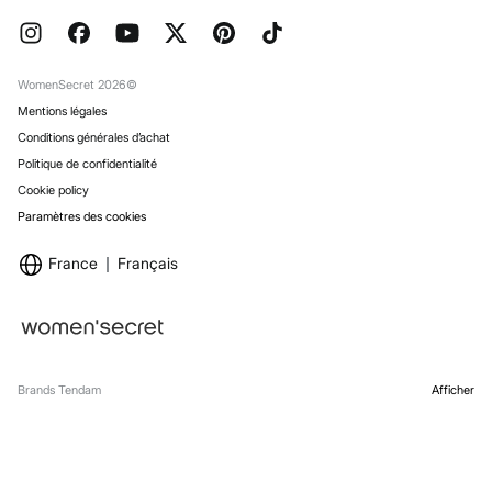
Pressroom
Promotions en cours
Emploi
Conditions d'utilisation de la carte prépayée
Stores
Carte cadeau en ligne
WomenSecret 2026©
Conditions légales de la carte cadeau en ligne
Mentions légales
Foire aux questions
Conditions générales d’achat
Emballage cadeau
Politique de confidentialité
Cookie policy
Paramètres des cookies
France
Français
Brands Tendam
Afficher