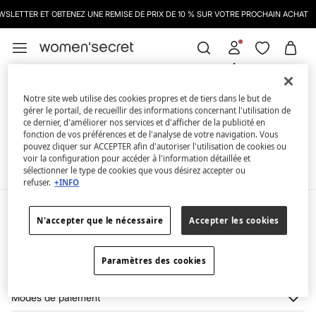
SLETTER ET OBTENEZ UNE REMISE DE PRIX DE 10 % SUR VOTRE PROCHAIN ACHAT
Connectez-vous pour une
Ruffles
FILTRER
meilleure expérience d’achat.
Notre site web utilise des cookies propres et de tiers dans le but de
gérer le portail, de recueillir des informations concernant l'utilisation de
ce dernier, d'améliorer nos services et d'afficher de la publicité en
En ce moment, nous n'avons pas d'articles en stock de
fonction de vos préférences et de l'analyse de votre navigation. Vous
la catégorie sélectionnée.
pouvez cliquer sur ACCEPTER afin d'autoriser l'utilisation de cookies ou
Mais ne vous inquiétez pas, nous disposons de
voir la configuration pour accéder à l'information détaillée et
nombreux articles qui peuvent vous intéresser.
sélectionner le type de cookies que vous désirez accepter ou
refuser.
+INFO
Mon compte
N'accepter que le nécessaire
Accepter les cookies
Login
Aide
M’inscrire
Paramètres des cookies
Service à la clientèle
La marque
Mes adresses
Stop SMS
Mon historique de commandes
À propos de nous
Modes de paiement
Livraison
Franchises
Retours et rétraction