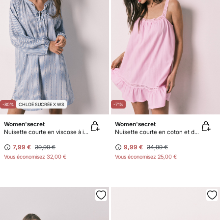
-80%
CHLOÉ SUCRÉE X WS
-71%
Women'secret
Women'secret
Nuisette courte en viscose à imprimé rayures bleu
Nuisette courte en coton et dentelle rose
7,99 €
39,99 €
9,99 €
34,99 €
Vous économisez
32,00 €
Vous économisez
25,00 €