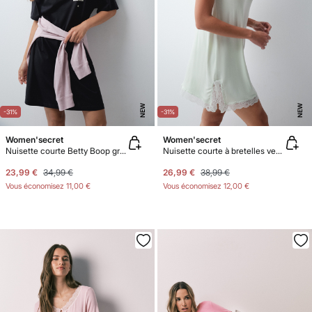
NEW
NEW
-31%
-31%
Women'secret
Women'secret
Nuisette courte Betty Boop gris foncé
Nuisette courte à bretelles vert menthe
23,99 €
34,99 €
26,99 €
38,99 €
Vous économisez
11,00 €
Vous économisez
12,00 €