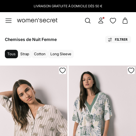
LIVRAISON GRATUITE À DOMICILE DÈS 50 €
Chemises de Nuit Femme
FILTRER
Tous
Strap
Cotton
Long Sleeve