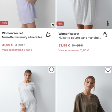
NEW
-20%
-31%
Women'secret
Women'secret
Nuisette maternity à bretelles à volant en coton bleu
Nuisette courte sans manches grise
31,99 €
39,99 €
23,99 €
34,99 €
Vous économisez
8,00 €
Vous économisez
11,00 €