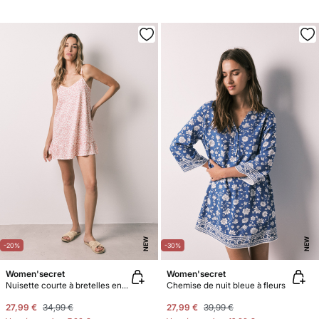
NEW
NEW
-20%
-30%
Women'secret
Women'secret
Nuisette courte à bretelles en coton orange
Chemise de nuit bleue à fleurs
27,99 €
34,99 €
27,99 €
39,99 €