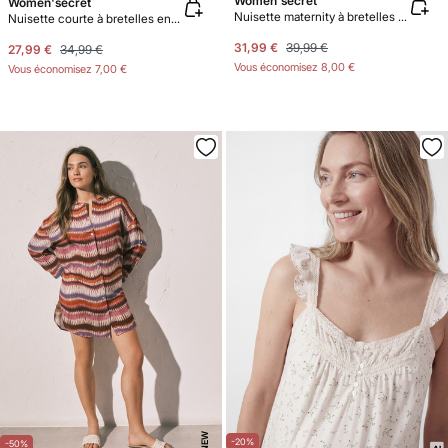
Women'secret
Women'secret
Nuisette maternity à bretelles en coton blanc
Nuisette courte à bretelles en coton blanc
31,99 €
39,99 €
27,99 €
34,99 €
Vous économisez
8,00 €
Vous économisez
7,00 €
NEW
-20%
-50%