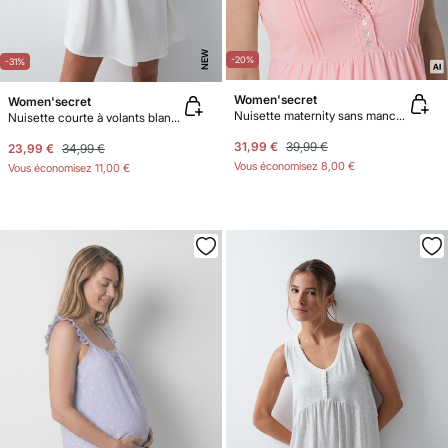
NEW
-20%
-31%
Women'secret
Women'secret
Nuisette maternity sans manches en coton rose
Nuisette courte à volants blanche
31,99 €
39,99 €
23,99 €
34,99 €
Vous économisez
8,00 €
Vous économisez
11,00 €