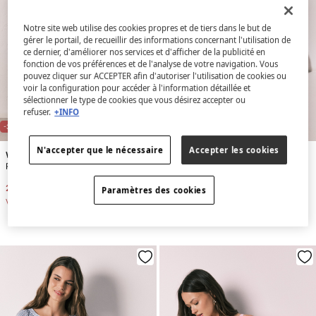
Notre site web utilise des cookies propres et de tiers dans le but de
gérer le portail, de recueillir des informations concernant l'utilisation de
ce dernier, d'améliorer nos services et d'afficher de la publicité en
fonction de vos préférences et de l'analyse de votre navigation. Vous
pouvez cliquer sur ACCEPTER afin d'autoriser l'utilisation de cookies ou
voir la configuration pour accéder à l'information détaillée et
sélectionner le type de cookies que vous désirez accepter ou
refuser.
+INFO
-30%
-71%
N'accepter que le nécessaire
Accepter les cookies
Women'secret
Women'secret
Robe courte chemise de nuit imprimée bleue
Chemise de nuit longue à imprimé frise florale
27,99 €
39,99 €
12,99 €
44,99 €
Paramètres des cookies
Vous économisez
12,00 €
Vous économisez
32,00 €