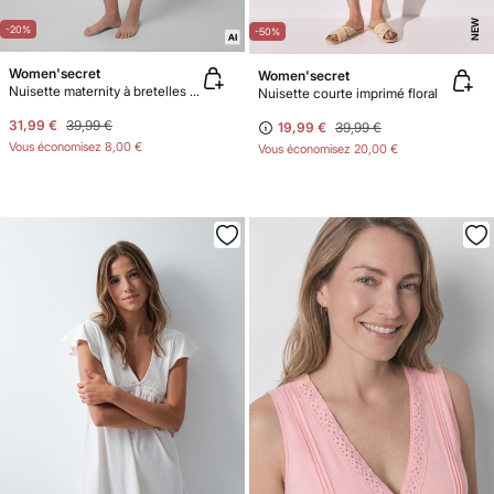
NEW
-20%
-50%
Women'secret
Women'secret
Nuisette maternity à bretelles grise
Nuisette courte imprimé floral
31,99 €
39,99 €
19,99 €
39,99 €
Vous économisez
8,00 €
Vous économisez
20,00 €