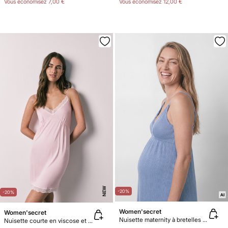
Vous économisez
7,00 €
Vous économisez
12,00 €
NEW
-20%
-20%
Women'secret
Women'secret
Nuisette maternity à bretelles allaitement bleue
Nuisette courte en viscose et dentelle rose