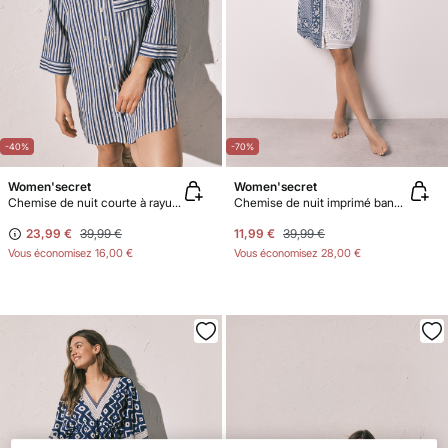
-40%
-70%
Women'secret
Women'secret
Chemise de nuit courte à rayures bleue
Chemise de nuit imprimé bandana
23,99 €
39,99 €
11,99 €
39,99 €
Vous économisez
16,00 €
Vous économisez
28,00 €