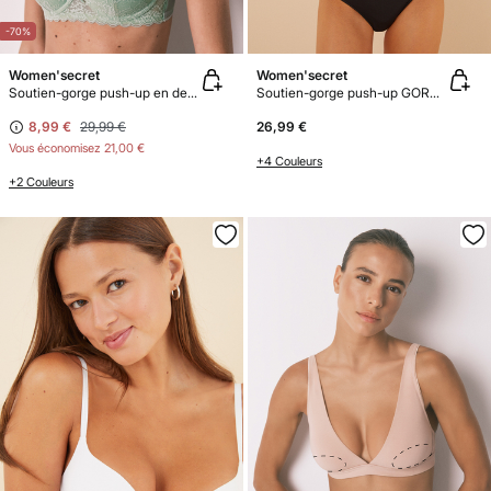
-70%
Women'secret
Women'secret
Soutien-gorge push-up en dentelle vert GORGEOUS
Soutien-gorge push-up GORGEOUS coton noir
8,99 €
29,99 €
26,99 €
Vous économisez
21,00 €
+4 Couleurs
+2 Couleurs