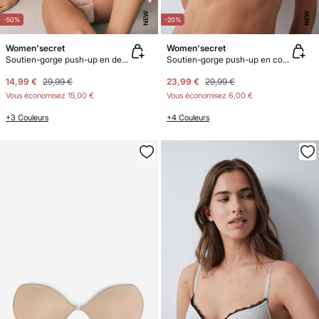
NEW
NEW
-50%
-20%
Women'secret
Women'secret
Soutien-gorge push-up en dentelle rose GORGEOUS
Soutien-gorge push-up en coton blanc GORGEOUS
14,99 €
29,99 €
23,99 €
29,99 €
Vous économisez
15,00 €
Vous économisez
6,00 €
+3 Couleurs
+4 Couleurs