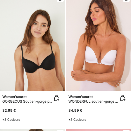
Women'secret
Women'secret
GORGEOUS Soutien-gorge push-up microfibre
WONDERFUL soutien-gorge décolleté blanc
32,99 €
34,99 €
+3 Couleurs
+3 Couleurs