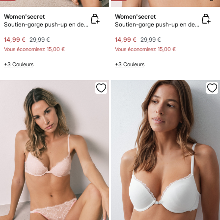
Women'secret
Women'secret
Soutien-gorge push-up en dentelle blanc GORGEOUS
Soutien-gorge push-up en dentelle marron GORGEOUS
14,99 €
29,99 €
14,99 €
29,99 €
Vous économisez
15,00 €
Vous économisez
15,00 €
+3 Couleurs
+3 Couleurs