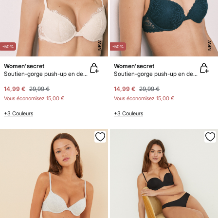
NEW
NEW
-50%
-50%
Women'secret
Women'secret
Soutien-gorge push-up en dentelle beige GORGEOUS
Soutien-gorge push-up en dentelle vert foncé GORGEOUS
14,99 €
29,99 €
14,99 €
29,99 €
Vous économisez
15,00 €
Vous économisez
15,00 €
+3 Couleurs
+3 Couleurs