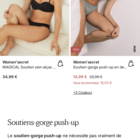
NEW
-50%
Women'secret
Women'secret
MAGICAL Soutien sem alças push-up microfibra
Soutien-gorge push-up en dentelle vert GORGEOUS
34,99 €
14,99 €
29,99 €
Vous économisez
15,00 €
+3 Couleurs
Soutiens-gorge push-up
Le
soutien-gorge push-up
ne nécessite pas vraiment de