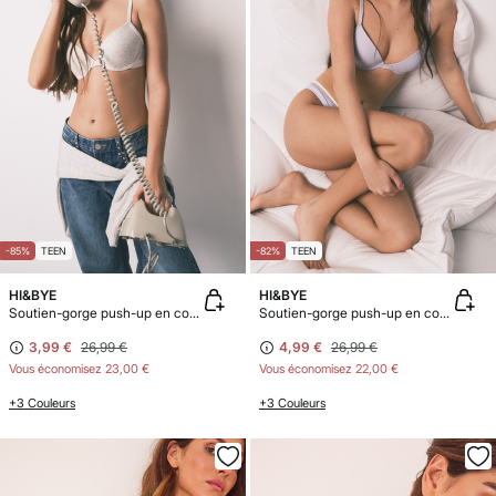
-85%
TEEN
-82%
TEEN
HI&BYE
HI&BYE
Soutien-gorge push-up en coton gris
Soutien-gorge push-up en coton lila
3,99 €
26,99 €
4,99 €
26,99 €
Vous économisez
23,00 €
Vous économisez
22,00 €
+3 Couleurs
+3 Couleurs