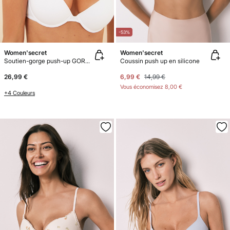
-53%
Women'secret
Women'secret
Soutien-gorge push-up GORGEOUS coton blanc
Coussin push up en silicone
26,99 €
6,99 €
14,99 €
Vous économisez
8,00 €
+4 Couleurs