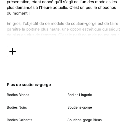
présentation, étant donné qu'il s'agit de l'un des modèles les
plus demandés à l'heure actuelle. C'est un peu le chouchou
du moment !
En gros, l'objectif de ce modèle de soutien-gorge est de faire
paraître la poitrine plus haute, une option esthétique qui séduit
de plus en plus de femmes. C'est le petit coup de pouce pour
une jolie silhouette.
De plus, un autre avantage à souligner est que les modèles
actuels, comme le
balconnet push-up
ou le
soutien-gorge
sans bretelles push-up
, vous offrent un résultat très naturel.
On est loin de l'effet "too much" !
Autre particularité de ce modèle de soutien-gorge : l'élastique
situé dans le dos est généralement plus épais pour apporter
Plus de soutiens-gorge
plus de confort et de maintien. Ceci dit, vous pouvez aussi
Bodies Blancs
Bodies Lingerie
opter pour un modèle de
soutien-gorge dos nu push-up
.
Pourquoi opter pour un soutien-gorge
Bodies Noirs
Soutiens-gorge
push-up ?
Bodies Gainants
Soutiens-gorge Bleus
Si vous êtes à la recherche d'un
soutien-gorge
qui galbe