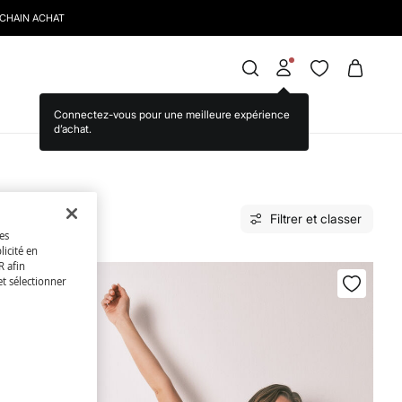
Filtrer et classer
des
licité en
R afin
et sélectionner