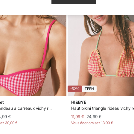
-52%
TEEN
et
HI&BYE
Haut bikini bandeau à carreaux vichy rose lurex
Haut bikini triangle rideau vichy 
,99 €
11,99 €
24,99 €
sez
30,00 €
Vous économisez
13,00 €