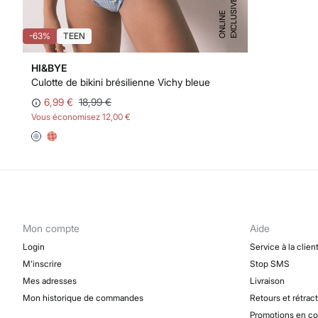
E
X
C
L
U
I
V
E
O
N
L
I
N
S
E
-63%
TEEN
HI&BYE
Culotte de bikini brésilienne Vichy bleue
6,99 €
18,99 €
Vous économisez
12,00 €
Mon compte
Aide
Login
Service à la clien
M’inscrire
Stop SMS
Mes adresses
Livraison
Mon historique de commandes
Retours et rétrac
Promotions en co