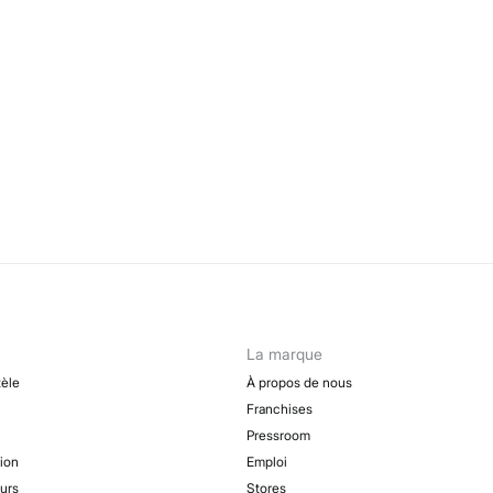
La marque
tèle
À propos de nous
Franchises
Pressroom
tion
Emploi
urs
Stores