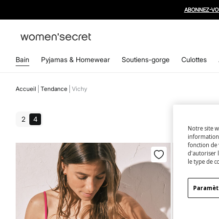
Bain
Pyjamas & Homewear
Soutiens-gorge
Culottes
Accueil
Tendance
Vichy
2
4
Notre site w
informations
fonction de 
d'autoriser 
le type de c
Paramèt