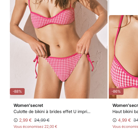
-88%
-86%
Women'secret
Women'secr
Culotte de bikini à brides effet U imprimé vichy rose
2,99 €
24,99 €
4,99 €
34
Vous économisez
22,00 €
Vous économi