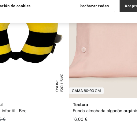
ación de cookies
Rechazar todas
Acept
E
X
C
L
U
I
V
O
O
N
L
I
N
S
E
CAMA 80-90 CM
ul
Textura
 infantil - Bee
5 €
16,00 €