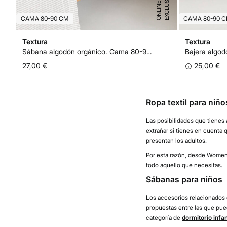
E
X
C
L
U
I
V
O
O
N
L
I
N
S
E
CAMA 80-90 CM
CAMA 80-90 
Textura
Textura
Sábana algodón orgánico. Cama 80-90cm.
27,00 €
25,00 €
Ropa textil para niño
Las posibilidades que tienes
extrañar si tienes en cuenta
presentan los adultos.
Por esta razón, desde Women'
todo aquello que necesitas.
Sábanas para niños
Los accesorios relacionados
propuestas entre las que pue
categoría de
dormitorio infan