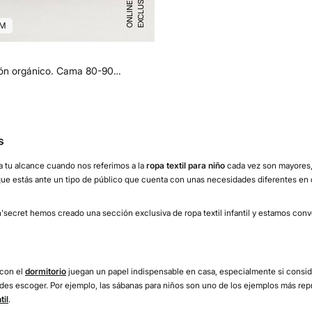
E
X
C
L
U
I
V
O
O
N
L
I
N
S
E
CM
Bajera algodón orgánico. Cama 80-90cm.
s
 a tu alcance cuando nos referimos a la
ropa textil para niño
cada vez son mayores,
 que estás ante un tipo de público que cuenta con unas necesidades diferentes en
secret hemos creado una sección exclusiva de ropa textil infantil y estamos con
 con el
dormitorio
juegan un papel indispensable en casa, especialmente si consid
des escoger. Por ejemplo, las sábanas para niños son uno de los ejemplos más repr
til
.