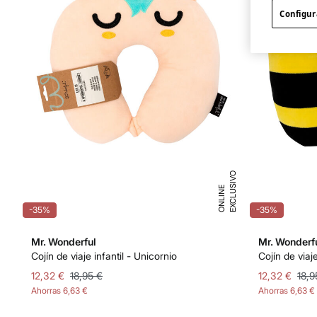
Configur
E
X
C
L
U
I
V
O
O
N
L
I
N
S
E
-35%
-35%
Mr. Wonderful
Mr. Wonderf
Cojín de viaje infantil - Unicornio
Cojín de viaje
12,32 €
18,95 €
12,32 €
18,9
Ahorras
6,63 €
Ahorras
6,63 €