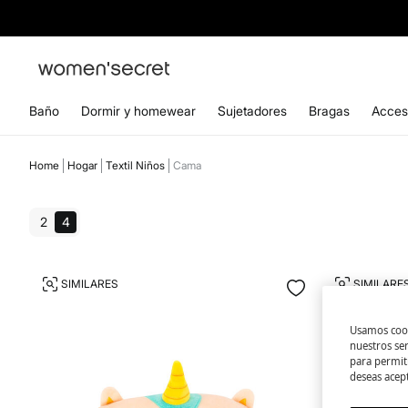
Baño
Dormir y homewear
Sujetadores
Bragas
Acces
Home
Hogar
Textil Niños
Cama
2
4
SIMILARES
SIMILARE
Usamos cook
nuestros se
para permiti
deseas acep