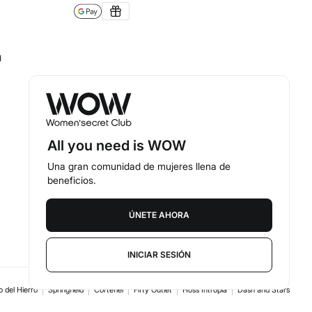
d
Nuestra app
All you need is WOW
Una gran comunidad de mujeres llena de
beneficios.
ÚNETE AHORA
España
Español
INICIAR SESIÓN
 del Hierro
Springfield
Cortefiel
Fifty Outlet
Hoss Intropia
Dash and Stars