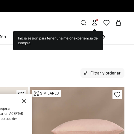
Men
Hogar
Belleza
Brands we love
WS World
Filtrar y ordenar
SIMILARES
mejorar
char en ACEPTAR
tipo cookies