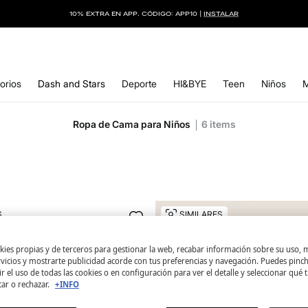
10% EXTRA EN APP. CÓDIGO: APP10 |
INSTALAR
orios
Dash and Stars
Deporte
HI&BYE
Teen
Niños
Ropa de Cama para Niños
6
items
S
SIMILARES
ies propias y de terceros para gestionar la web, recabar información sobre su uso, 
rvicios y mostrarte publicidad acorde con tus preferencias y navegación. Puedes pin
r el uso de todas las cookies o en configuración para ver el detalle y seleccionar qué 
tar o rechazar.
+INFO