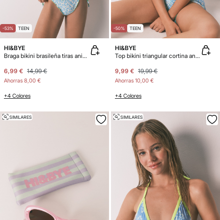
-53%
TEEN
-50%
TEEN
HI&BYE
HI&BYE
Braga bikini brasileña tiras animal print azul
Top bikini triangular cortina animal print azul
6,99 €
14,99 €
9,99 €
19,99 €
Ahorras
8,00 €
Ahorras
10,00 €
+4 Colores
+4 Colores
SIMILARES
SIMILARES