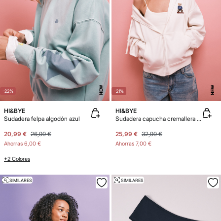
NEW
NEW
-22%
-21%
HI&BYE
HI&BYE
Sudadera felpa algodón azul
Sudadera capucha cremallera beige
20,99 €
26,99 €
25,99 €
32,99 €
Ahorras
6,00 €
Ahorras
7,00 €
+2 Colores
SIMILARES
SIMILARES