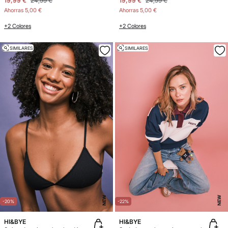
19,99 €
24,99 €
19,99 €
24,99 €
Ahorras
5,00 €
Ahorras
5,00 €
+2 Colores
+2 Colores
SIMILARES
SIMILARES
NEW
NEW
-20%
-22%
HI&BYE
HI&BYE