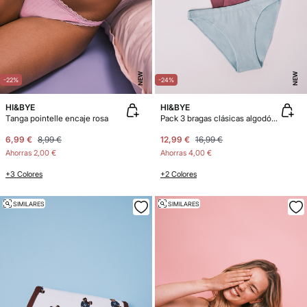
NEW
NEW
-22%
-24%
HI&BYE
HI&BYE
Tanga pointelle encaje rosa
Pack 3 bragas clásicas algodón verde
6,99 €
8,99 €
12,99 €
16,99 €
Ahorras
2,00 €
Ahorras
4,00 €
+3 Colores
+2 Colores
SIMILARES
SIMILARES