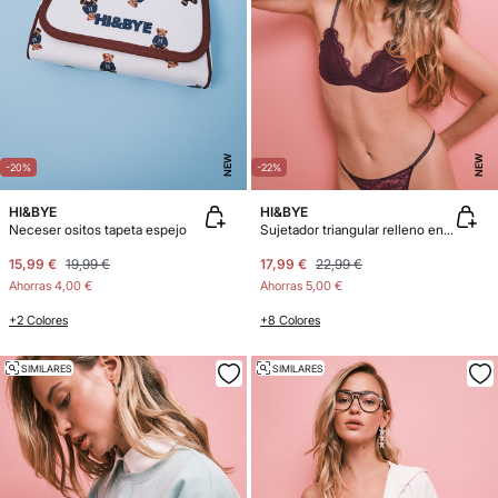
NEW
NEW
-20%
-22%
HI&BYE
HI&BYE
Neceser ositos tapeta espejo
Sujetador triangular relleno encaje granate
15,99 €
19,99 €
17,99 €
22,99 €
Ahorras
4,00 €
Ahorras
5,00 €
+2 Colores
+8 Colores
SIMILARES
SIMILARES