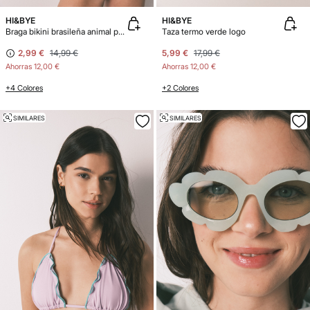
HI&BYE
HI&BYE
Braga bikini brasileña animal print verde
Taza termo verde logo
2,99 €
14,99 €
5,99 €
17,99 €
Ahorras
12,00 €
Ahorras
12,00 €
+4 Colores
+2 Colores
SIMILARES
SIMILARES