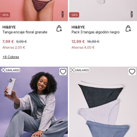
NEW
NEW
-20%
-24%
HI&BYE
HI&BYE
Tanga encaje floral granate
Pack 3 tangas algodón negro
7,99 €
9,99 €
12,99 €
16,99 €
Ahorras
2,00 €
Ahorras
4,00 €
+8 Colores
SIMILARES
SIMILARES