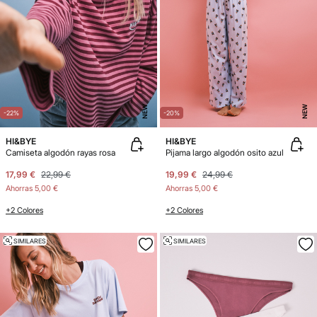
NEW
NEW
-22%
-20%
HI&BYE
HI&BYE
Camiseta algodón rayas rosa
Pijama largo algodón osito azul
17,99 €
22,99 €
19,99 €
24,99 €
Ahorras
5,00 €
Ahorras
5,00 €
+2 Colores
+2 Colores
SIMILARES
SIMILARES