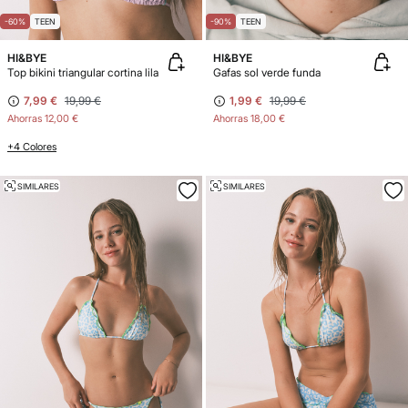
-60%
TEEN
-90%
TEEN
HI&BYE
HI&BYE
Top bikini triangular cortina lila
Gafas sol verde funda
7,99 €
19,99 €
1,99 €
19,99 €
Ahorras
12,00 €
Ahorras
18,00 €
+4 Colores
SIMILARES
SIMILARES