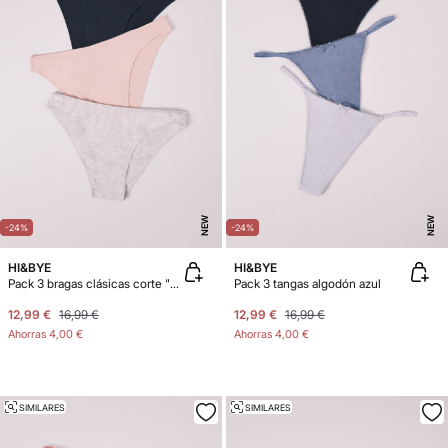
NEW
NEW
-24%
-24%
HI&BYE
HI&BYE
Pack 3 bragas clásicas corte "U"
Pack 3 tangas algodón azul
12,99 €
16,99 €
12,99 €
16,99 €
Ahorras
4,00 €
Ahorras
4,00 €
SIMILARES
SIMILARES