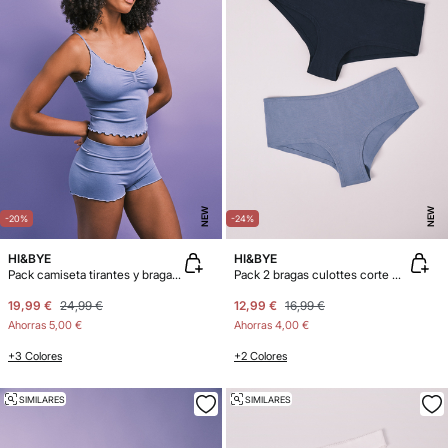
NEW
NEW
-20%
-24%
HI&BYE
HI&BYE
Pack camiseta tirantes y braga bóxer azul
Pack 2 bragas culottes corte U azul
19,99 €
24,99 €
12,99 €
16,99 €
Ahorras
5,00 €
Ahorras
4,00 €
+3 Colores
+2 Colores
SIMILARES
SIMILARES