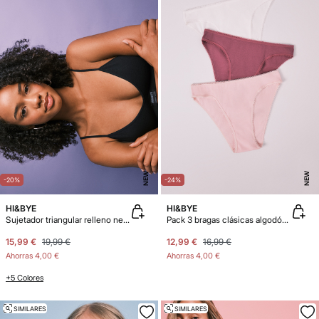
NEW
NEW
-20%
-24%
HI&BYE
HI&BYE
Sujetador triangular relleno negro
Pack 3 bragas clásicas algodón rosa
15,99 €
19,99 €
12,99 €
16,99 €
Ahorras
4,00 €
Ahorras
4,00 €
+5 Colores
SIMILARES
SIMILARES