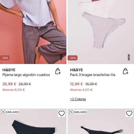
NEW
NEW
-22%
-24%
HI&BYE
HI&BYE
Pijama largo algodón cuadros
Pack 3 bragas brasileñas lila
20,99 €
26,99 €
12,99 €
16,99 €
Ahorras
6,00 €
Ahorras
4,00 €
+2 Colores
SIMILARES
SIMILARES