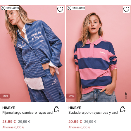
SIMILARES
SIMILARES
NEW
NEW
-20%
-22%
HI&BYE
HI&BYE
Pijama largo camisero rayas azul
Sudadera polo rayas rosa y azul
23,99 €
29,99 €
20,99 €
26,99 €
Ahorras
6,00 €
Ahorras
6,00 €