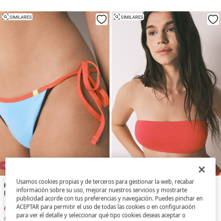
SIMILARES
SIMILARES
-53%
TEEN
-70%
TEEN
Usamos cookies propias y de terceros para gestionar la web, recabar
HI&BYE
HI&BYE
información sobre su uso, mejorar nuestros servicios y mostrarte
Braga bikini brasileña tiras azul
Top bikini bandeau liso rojo
publicidad acorde con tus preferencias y navegación. Puedes pinchar en
ACEPTAR para permitir el uso de todas las cookies o en configuración
6,99 €
14,99 €
5,99 €
19,99 €
para ver el detalle y seleccionar qué tipo cookies deseas aceptar o
Ahorras
8,00 €
Ahorras
14,00 €