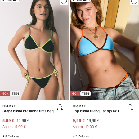
SIMILARES
SIMILARES
-60%
TEEN
-50%
TEEN
HI&BYE
HI&BYE
Braga bikini brasileña tiras negra
Top bikini triangular fijo azul
5,99 €
14,99 €
9,99 €
19,99 €
Ahorras
9,00 €
Ahorras
10,00 €
+3 Colores
+2 Colores