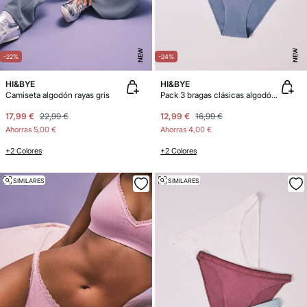
NEW
NEW
-22%
-24%
HI&BYE
HI&BYE
Camiseta algodón rayas gris
Pack 3 bragas clásicas algodón azul claro
17,99 €
22,99 €
12,99 €
16,99 €
Ahorras
5,00 €
Ahorras
4,00 €
+2 Colores
+2 Colores
SIMILARES
SIMILARES