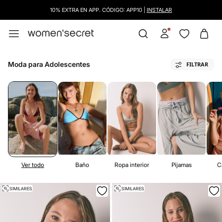
ENVÍOS GRATUITOS A PARTIR DE 40€
Moda para Adolescentes
FILTRAR
Ver todo
Baño
Ropa interior
Pijamas
C
SIMILARES
SIMILARES