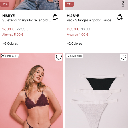
NEW
NEW
-22%
-24%
HI&BYE
HI&BYE
Sujetador triangular relleno blanco
Pack 3 tangas algodón verde
17,99 €
22,99 €
12,99 €
16,99 €
Ahorras
5,00 €
Ahorras
4,00 €
+6 Colores
+2 Colores
SIMILARES
SIMILARES