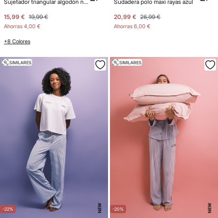
Sujetador triangular algodón negro
Sudadera polo maxi rayas azul
15,99 €
19,99 €
20,99 €
26,99 €
Ahorras
4,00 €
Ahorras
6,00 €
+8 Colores
SIMILARES
SIMILARES
NEW
NEW
-22%
-20%