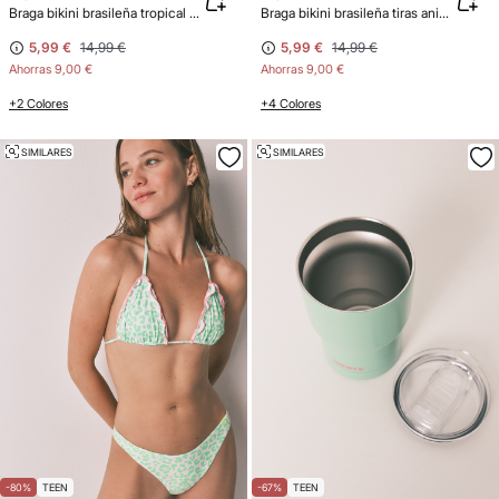
Braga bikini brasileña tropical rosa tiras
Braga bikini brasileña tiras animal print verde
5,99 €
14,99 €
5,99 €
14,99 €
Ahorras
9,00 €
Ahorras
9,00 €
+2 Colores
+4 Colores
SIMILARES
SIMILARES
-80%
TEEN
-67%
TEEN