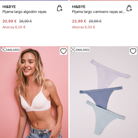
HI&BYE
HI&BYE
Pijama largo algodón rayas
Pijama largo camisero rayas azul claro
20,99 €
26,99 €
23,99 €
29,99 €
Ahorras
6,00 €
Ahorras
6,00 €
SIMILARES
SIMILARES