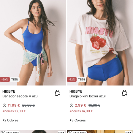
-60%
TEEN
-82%
TEEN
HI&BYE
HI&BYE
Bañador escote V azul
Braga bikini boxer azul
11,99 €
29,99 €
2,99 €
16,99 €
Ahorras
18,00 €
Ahorras
14,00 €
+2 Colores
+3 Colores