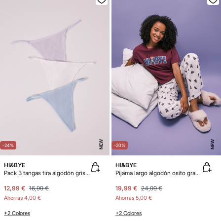
NEW
NEW
-24%
-20%
HI&BYE
HI&BYE
Pack 3 tangas tira algodón gris melange
Pijama largo algodón osito granate
12,99 €
16,99 €
19,99 €
24,99 €
Ahorras
4,00 €
Ahorras
5,00 €
+2 Colores
+2 Colores