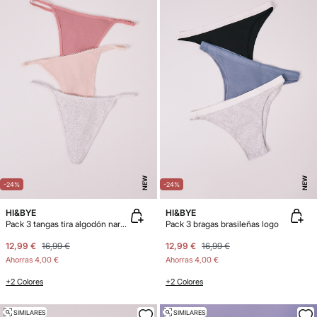
NEW
NEW
-24%
-24%
HI&BYE
HI&BYE
Pack 3 tangas tira algodón naranja
Pack 3 bragas brasileñas logo
12,99 €
16,99 €
12,99 €
16,99 €
Ahorras
4,00 €
Ahorras
4,00 €
+2 Colores
+2 Colores
SIMILARES
SIMILARES