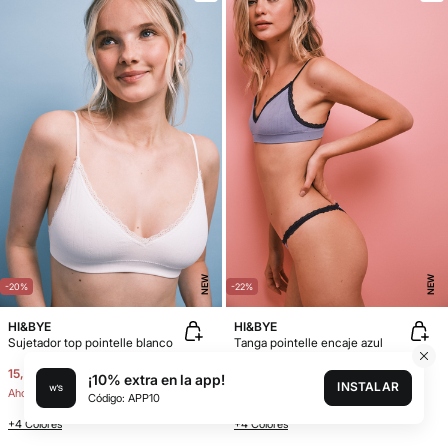
NEW
NEW
-20%
-22%
HI&BYE
HI&BYE
Sujetador top pointelle blanco
Tanga pointelle encaje azul
15,99 €
19,99 €
6,99 €
8,99 €
¡10% extra en la app!
INSTALAR
Ahorras
4,00 €
Ahorras
2,00 €
Código: APP10
+4 Colores
+4 Colores