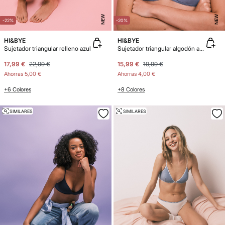
NEW
NEW
-22%
-20%
HI&BYE
HI&BYE
Sujetador triangular relleno azul
Sujetador triangular algodón azul
17,99 €
22,99 €
15,99 €
19,99 €
Ahorras
5,00 €
Ahorras
4,00 €
+6 Colores
+8 Colores
SIMILARES
SIMILARES