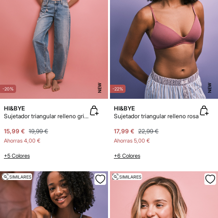
NEW
NEW
-20%
-22%
HI&BYE
HI&BYE
Sujetador triangular relleno gris melange
Sujetador triangular relleno rosa
15,99 €
19,99 €
17,99 €
22,99 €
Ahorras
4,00 €
Ahorras
5,00 €
+5 Colores
+6 Colores
SIMILARES
SIMILARES