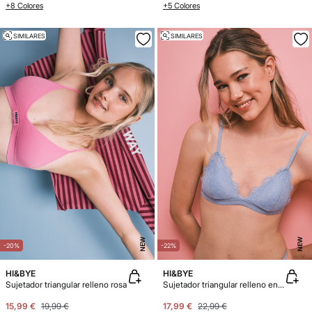
+8 Colores
+5 Colores
SIMILARES
SIMILARES
NEW
NEW
-20%
-22%
HI&BYE
HI&BYE
Sujetador triangular relleno rosa
Sujetador triangular relleno encaje azul
15,99 €
19,99 €
17,99 €
22,99 €