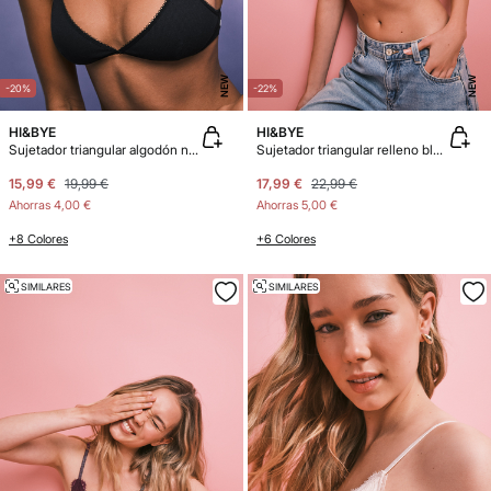
NEW
NEW
-20%
-22%
HI&BYE
HI&BYE
Sujetador triangular algodón negro
Sujetador triangular relleno blanco
15,99 €
19,99 €
17,99 €
22,99 €
Ahorras
4,00 €
Ahorras
5,00 €
+8 Colores
+6 Colores
SIMILARES
SIMILARES