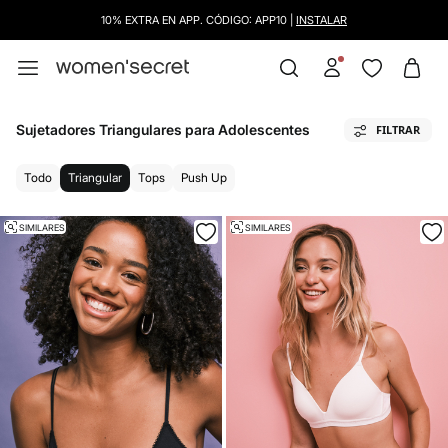
10% EXTRA EN APP. CÓDIGO: APP10 |
INSTALAR
Sujetadores Triangulares para Adolescentes
FILTRAR
Todo
Triangular
Tops
Push Up
SIMILARES
SIMILARES