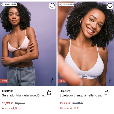
SIMILARES
SIMILARES
NEW
NEW
-20%
-20%
HI&BYE
HI&BYE
Sujetador triangular algodón naranja
Sujetador triangular relleno azul claro
15,99 €
19,99 €
15,99 €
19,99 €
Ahorras
4,00 €
Ahorras
4,00 €