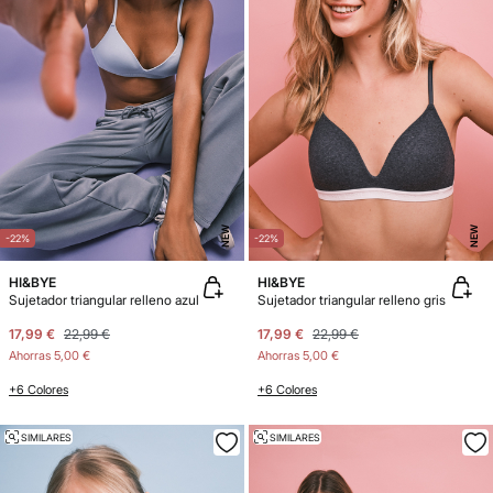
NEW
NEW
-22%
-22%
HI&BYE
HI&BYE
Sujetador triangular relleno azul
Sujetador triangular relleno gris
17,99 €
22,99 €
17,99 €
22,99 €
Ahorras
5,00 €
Ahorras
5,00 €
+6 Colores
+6 Colores
SIMILARES
SIMILARES