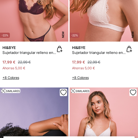
NEW
NEW
-22%
-22%
HI&BYE
HI&BYE
Sujetador triangular relleno encaje granate
Sujetador triangular relleno encaje beige
17,99 €
22,99 €
17,99 €
22,99 €
Ahorras
5,00 €
Ahorras
5,00 €
+8 Colores
+8 Colores
SIMILARES
SIMILARES