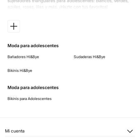
sujetadores triangulares para adolescentes: blancos, verdes,
azules, rosas, lilas y más. ¡Hazte con tus favoritos!
Moda para adolescentes
Bañadores Hi&Bye
Sudaderas Hi&Bye
Bikinis Hi&Bye
Moda para adolescentes
Bikinis para Adolescentes
Mi cuenta
Iniciar sesión