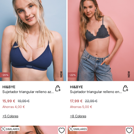
NEW
NEW
-20%
-22%
HI&BYE
HI&BYE
Sujetador triangular relleno azul eléctrico
Sujetador triangular relleno encaje gris
15,99 €
19,99 €
17,99 €
22,99 €
Ahorras
4,00 €
Ahorras
5,00 €
+5 Colores
+8 Colores
SIMILARES
SIMILARES