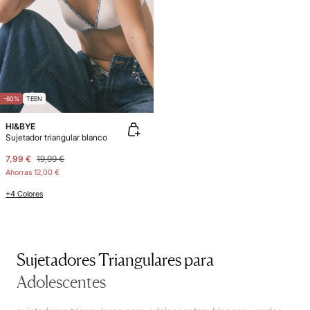
-60%
TEEN
HI&BYE
Sujetador triangular blanco
7,99 €
19,99 €
Ahorras
12,00 €
+4 Colores
Sujetadores Triangulares para
Adolescentes