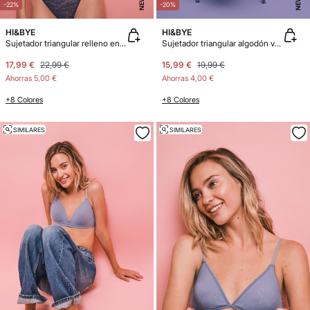
NEW
NEW
-22%
-20%
HI&BYE
HI&BYE
Sujetador triangular relleno encaje azul eléctrico
Sujetador triangular algodón verde
17,99 €
22,99 €
15,99 €
19,99 €
Ahorras
5,00 €
Ahorras
4,00 €
+8 Colores
+8 Colores
SIMILARES
SIMILARES