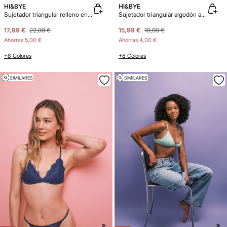
HI&BYE
HI&BYE
Sujetador triangular relleno encaje verde
Sujetador triangular algodón azul eléctrico
17,99 €
22,99 €
15,99 €
19,99 €
Ahorras
5,00 €
Ahorras
4,00 €
+8 Colores
+8 Colores
SIMILARES
SIMILARES