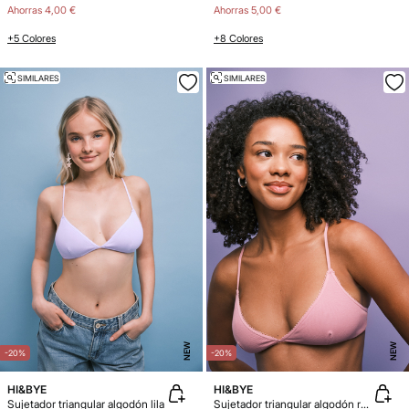
Ahorras
4,00 €
Ahorras
5,00 €
+5 Colores
+8 Colores
SIMILARES
SIMILARES
NEW
NEW
-20%
-20%
HI&BYE
HI&BYE
Sujetador triangular algodón lila
Sujetador triangular algodón rosa