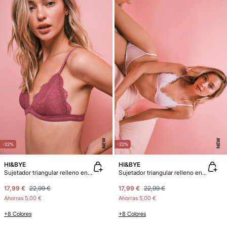
NEW
NEW
-22%
-22%
HI&BYE
HI&BYE
Sujetador triangular relleno encaje rosa
Sujetador triangular relleno encaje lila
17,99 €
22,99 €
17,99 €
22,99 €
Ahorras
5,00 €
Ahorras
5,00 €
+8 Colores
+8 Colores