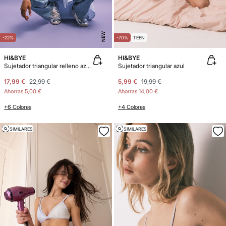
NEW
-22%
-70%
TEEN
HI&BYE
HI&BYE
Sujetador triangular relleno azul navy
Sujetador triangular azul
17,99 €
22,99 €
5,99 €
19,99 €
Ahorras
5,00 €
Ahorras
14,00 €
+6 Colores
+4 Colores
SIMILARES
SIMILARES