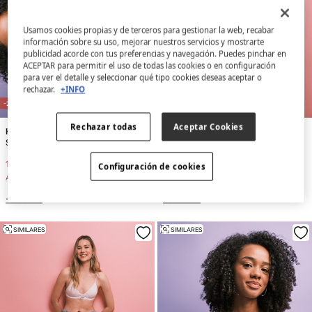
Usamos cookies propias y de terceros para gestionar la web, recabar
información sobre su uso, mejorar nuestros servicios y mostrarte
publicidad acorde con tus preferencias y navegación. Puedes pinchar en
ACEPTAR para permitir el uso de todas las cookies o en configuración
para ver el detalle y seleccionar qué tipo cookies deseas aceptar o
rechazar.
+INFO
NEW
NEW
-20%
-20%
Rechazar todas
Aceptar Cookies
HI&BYE
HI&BYE
Sujetador triangular relleno negro
Sujetador triangular algodón gris
15,99 €
19,99 €
15,99 €
19,99 €
Configuración de cookies
Ahorras
4,00 €
Ahorras
4,00 €
+5 Colores
+8 Colores
SIMILARES
SIMILARES