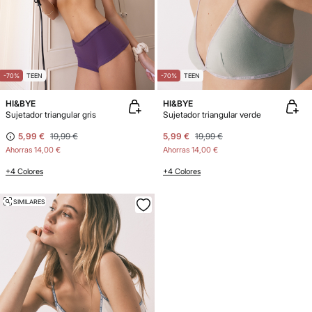
-70%
TEEN
-70%
TEEN
HI&BYE
HI&BYE
Sujetador triangular gris
Sujetador triangular verde
5,99 €
19,99 €
5,99 €
19,99 €
Ahorras
14,00 €
Ahorras
14,00 €
+4 Colores
+4 Colores
SIMILARES